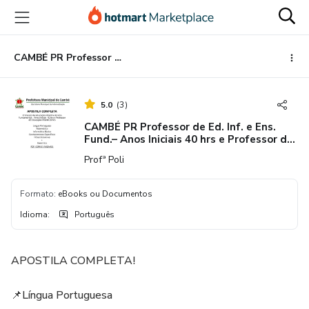
Ir
Ir
Ir
para
para
para
o
o
o
conteúdo
pagamento
rodapé
CAMBÉ PR Professor de Ed. Inf. e Ens. Fund.– Anos Iniciais 40 hrs e Professor de Educação Infantil 20 hrs
principal
5.0
(
3
)
CAMBÉ PR Professor de Ed. Inf. e Ens.
Fund.– Anos Iniciais 40 hrs e Professor de
Educação Infantil 20 hrs
Profª Poli
Formato
:
eBooks ou Documentos
Idioma
:
Português
APOSTILA COMPLETA!
📌Língua Portuguesa