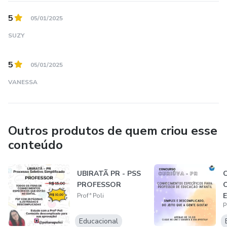
5
05/01/2025
SUZY
5
05/01/2025
VANESSA
Outros produtos de quem criou esse
conteúdo
UBIRATÃ PR - PSS
C
PROFESSOR
Profª Poli
P
E
Educacional