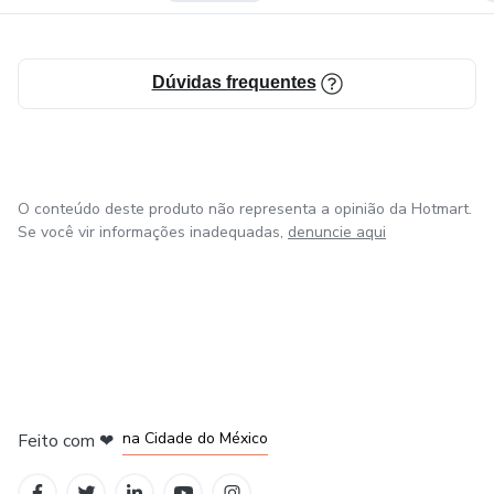
Dúvidas frequentes
O conteúdo deste produto não representa a opinião da Hotmart.
Se você vir informações inadequadas,
denuncie aqui
em Bogotá
em Amsterdam
em Madrid
na Cidade do México
Feito com
❤
em Belo Horizonte