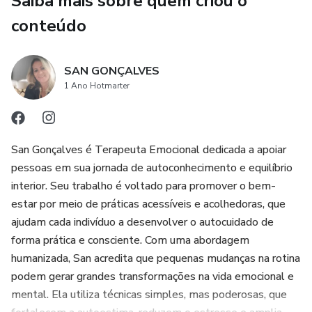
Saiba mais sobre quem criou o
Indicado para: pessoas em processo terapêutico, iniciantes
no autocuidado, quem busca leveza emocional
conteúdo
SAN GONÇALVES
1 Ano Hotmarter
San Gonçalves é Terapeuta Emocional dedicada a apoiar
pessoas em sua jornada de autoconhecimento e equilíbrio
interior. Seu trabalho é voltado para promover o bem-
estar por meio de práticas acessíveis e acolhedoras, que
ajudam cada indivíduo a desenvolver o autocuidado de
forma prática e consciente. Com uma abordagem
humanizada, San acredita que pequenas mudanças na rotina
podem gerar grandes transformações na vida emocional e
mental. Ela utiliza técnicas simples, mas poderosas, que