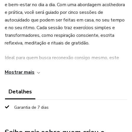
e bem-estar no dia a dia. Com uma abordagem acolhedora
e prática, você será guiado por cinco sessões de
autocuidado que podem ser feitas em casa, no seu tempo
e no seu ritmo. Cada sessão traz exercícios simples e
transformadores, como respiração consciente, escrita
reflexiva, meditação e rituais de gratidão.
Ideal para quem busca reconexão consigo mesmo, este
material é um convite para escutar suas emoções com
Mostrar mais
carinho e iniciar uma jornada de paz interior.
Autoria: San Gonçalves – Terapeuta Emocional
Detalhes
Formato: Ebook digital (PDF)
Garantia de 7 dias
Conteúdo: 5 sessões práticas + reflexões guiadas