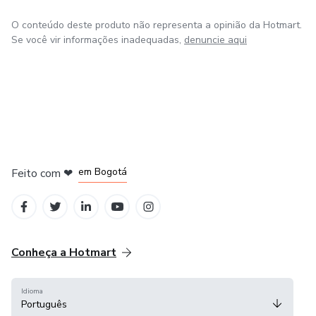
O conteúdo deste produto não representa a opinião da Hotmart.
Se você vir informações inadequadas,
denuncie aqui
em Amsterdam
em Madrid
em Bogotá
Feito com
❤
em Belo Horizonte
na Cidade do México
Conheça a Hotmart
Idioma
Português