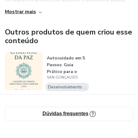
fortalecem a autoestima, reduzem o estresse e amplia...
Mostrar mais
Outros produtos de quem criou esse
conteúdo
Autocuidado em 5
Passos: Guia
Prático para o
SAN GONÇALVES
Bem-Estar
Desenvolvimento Pessoal
Dúvidas frequentes