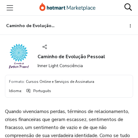
Ir
Ir
Ir
para
para
para
o
o
o
conteúdo
pagamento
rodapé
Caminho de Evolução Pessoal
principal
Caminho de Evolução Pessoal
Inner Light Consciência
Formato
:
Cursos Online e Serviços de Assinatura
Idioma
:
Português
Quando vivenciamos perdas, términos de relacionamento,
crises financeiras que geram escassez, sentimentos de
fracasso, um sentimento de vazio e de que não
compreensão de sua verdadeira identidade. Como se tudo