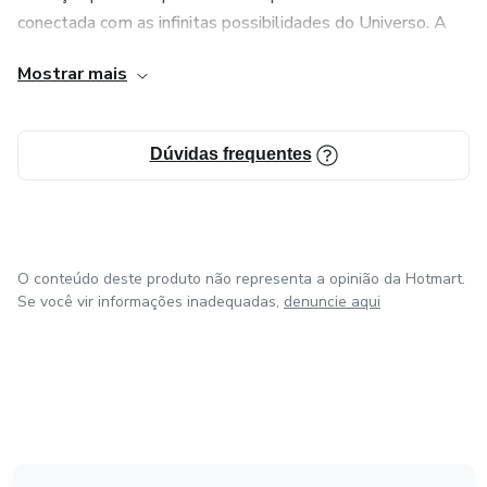
conectada com as infinitas possibilidades do Universo. A
empresa foi fundada pela mestra em Expansão da
Mostrar mais
Consciência Deyse Botega, que ao longo de sua vida uniu
estudos teóricos com vivências práticas holísticas sobre a
consciência humana.
Dúvidas frequentes
O conteúdo deste produto não representa a opinião da Hotmart.
Se você vir informações inadequadas,
denuncie aqui
em Bogotá
em Amsterdam
em Madrid