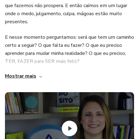
que fazemos não prospera. E então caímos em um lugar
onde o medo, julgamento, culpa, mágoas estão muito
presentes.
E nesse momento perguntamos: será que tem um caminho
certo a seguir? O que falta eu fazer? O que eu preciso
aprender para mudar minha realidade? O que eu preciso,
TER, FAZER para SER mais feliz?
Mostrar mais
E se esse caminho fosse possível?
Esse curso online de autoconhecimento e evolução
pessoal é uma caminhada de autoconsciência,
proporcionando uma clareza de escolhas, permitindo estar
em sintonia com a manifestação de uma vida mais
próspera e feliz, possibilitando à cocriação de infinitas
possibilidades com o Universo.