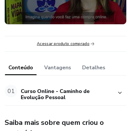
Convido você a conhecer o Caminho de Evolução Pessoal, o
CEP, o revolucionário treinamento online de iniciação a
Expansão da Consciência.
Acessar produto comprado
Conteúdo
Vantagens
Detalhes
01
Curso Online - Caminho de
Evolução Pessoal
Saiba mais sobre quem criou o