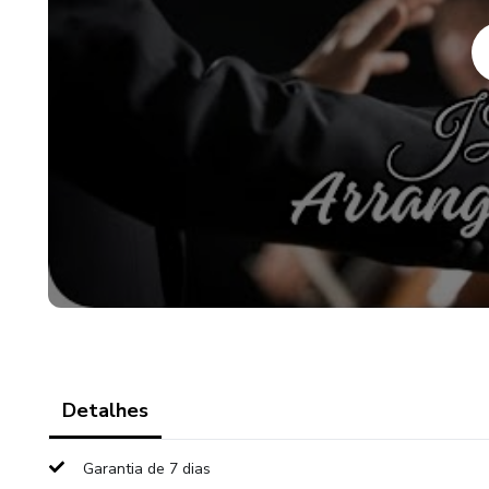
oportunidade de experimentar
Clique agora para se envolver 
sinfônica.
Detalhes
Garantia de 7 dias