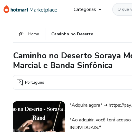
Ir
Ir
Ir
Categorias
para
para
para
o
o
o
conteúdo
pagamento
rodapé
Home
Caminho no Deserto Soraya Moraes Arranjo para Banda Marcial e Banda Sinfônica
principal
Caminho no Deserto Soraya Mo
Marcial e Banda Sinfônica
Português
*Adquira agora* ➜ https://p
*Ao adquirir, você terá ace
INDIVIDUAIS:*