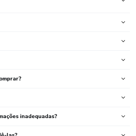
comprar?
rmações inadequadas?
ê-las?