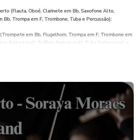
erto (Flauta, Oboé, Clarinete em Bb, Saxofone Alto,
 Bb, Trompa em F, Trombone, Tuba e Percussão);
al (Trompete em Bb, Flugelhorn, Trompa em F, Trombone em
o (leitura real), Eufônio (leitura real), Tuba (leitura real) e
ail.com*
uma jornada profunda pelas areias do deserto com "Caminho
 agora habilmente arranjada para banda sinfônica! Esta
a essência da música original, mesclando melodias sinceras,
gens vívidas que o transportarão para um mundo de fé e
com a atmosfera espiritual da icônica composição de Soraya
mersivo que inspirará audiências de todas as idades. Ideal
tusiastas de banda sinfônica, este arranjo é uma celebração
r duradouro da música de Soraya Moraes. Não perca a