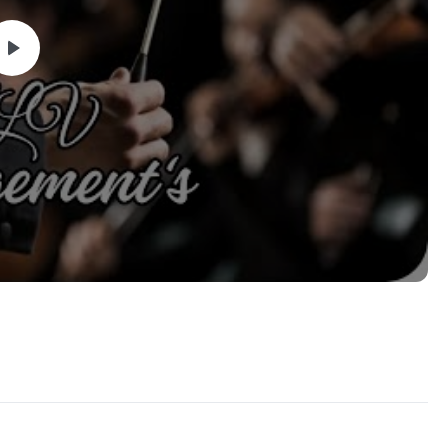
 a beleza de "Caminho no Deserto" com sua banda sinfônica!
nos sons edificantes trazidos à vida por esta adaptação