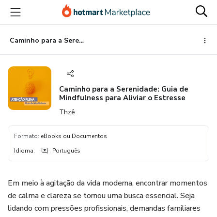
Ir
Ir
Ir
para
para
para
o
o
o
conteúdo
pagamento
rodapé
Caminho para a Serenidade: Guia de Mindfulness para Aliviar o Estresse
principal
Caminho para a Serenidade: Guia de
Mindfulness para Aliviar o Estresse
Thzê
Formato
:
eBooks ou Documentos
Idioma
:
Português
Em meio à agitação da vida moderna, encontrar momentos
de calma e clareza se tornou uma busca essencial. Seja
lidando com pressões profissionais, demandas familiares