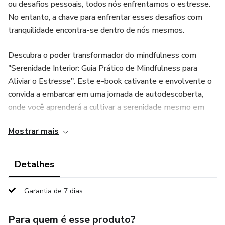
ou desafios pessoais, todos nós enfrentamos o estresse.
No entanto, a chave para enfrentar esses desafios com
tranquilidade encontra-se dentro de nós mesmos.
Descubra o poder transformador do mindfulness com
"Serenidade Interior: Guia Prático de Mindfulness para
Aliviar o Estresse". Este e-book cativante e envolvente o
convida a embarcar em uma jornada de autodescoberta,
onde você aprenderá a cultivar a serenidade mesmo em
meio à tempestade.
Mostrar mais
Por meio de tópicos cuidadosamente elaborados e
orientações práticas, este guia irá ajudá-lo a:
Detalhes
Fundamentar-se no Momento Presente: Aprenda a
Garantia de 7 dias
direcionar sua atenção para o agora, encontrando clareza e
tranquilidade em cada momento. Explore exercícios que o
Para quem é esse produto?
ajudarão a mergulhar nas experiências cotidianas com