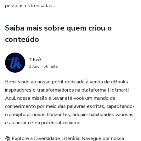
pessoas estressadas
plenitude.
Dominar a Arte da Respiração Consciente: Descubra como
Saiba mais sobre quem criou o
a respiração pode ser sua aliada na busca pela
conteúdo
tranquilidade. Experimente técnicas de respiração
consciente que acalmam a mente e restauram o equilíbrio
emocional.
Thzê
3 Ano Hotmarter
Libertar-se dos Pensamentos Negativos: Domine a
habilidade de observar seus pensamentos sem
Bem-vindo ao nosso perfil dedicado à venda de eBooks
julgamento. Aprenda a desvendar padrões de pensamento
inspiradores e transformadores na plataforma Hotmart!
que causam estresse e cultive uma mentalidade mais
Aqui, nossa missão é levar até você um mundo de
compassiva.
conhecimento por meio das palavras escritas, capacitando-
o a explorar novos horizontes, adquirir habilidades valiosas
Cultivar a Gratidão para Encontrar Contentamento:
e alcançar o seu potencial máximo.
Desperte uma sensação de gratidão que transcende os
desafios diários. Pratique o cultivo de gratidão para
📚 Explore a Diversidade Literária: Navegue por nossa