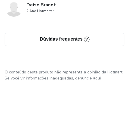
Deise Brandt
2 Ano Hotmarter
Dúvidas frequentes
O conteúdo deste produto não representa a opinião da Hotmart.
Se você vir informações inadequadas,
denuncie aqui
em Bogotá
em Amsterdam
em Madrid