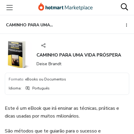
Ir
Ir
Ir
para
para
para
o
o
o
conteúdo
pagamento
rodapé
CAMINHO PARA UMA VIDA PRÓSPERA
principal
CAMINHO PARA UMA VIDA PRÓSPERA
Deise Brandt
Formato
:
eBooks ou Documentos
Idioma
:
Português
Este é um eBook que irá ensinar as técnicas, práticas e
dicas usadas por muitos milionários.
São métodos que te guiarão para o sucesso e