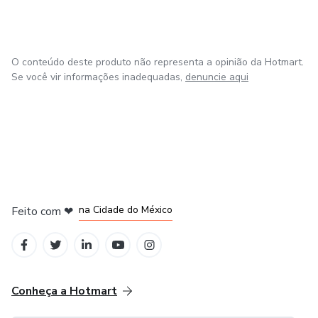
O conteúdo deste produto não representa a opinião da Hotmart.
Se você vir informações inadequadas,
denuncie aqui
em Bogotá
em Amsterdam
em Madrid
na Cidade do México
Feito com
❤
em Belo Horizonte
Conheça a Hotmart