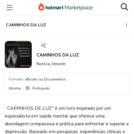
Ir
Ir
Ir
para
para
para
o
o
o
conteúdo
pagamento
rodapé
CAMINHOS DA LUZ
principal
CAMINHOS DA LUZ
Norilza Amorim
Formato
:
eBooks ou Documentos
Idioma
:
Português
¨CAMINHOS DE LUZ" é um livro inspirado por um
especialista em saúde mental que oferece uma
abordagem compassiva e prática para enfrentar e superar a
depressão. Baseado em pesquisas, experiências clínicas e