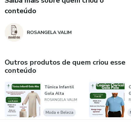
Saiba mais sobre quem criou o
conteúdo
ROSANGELA VALIM
Outros produtos de quem criou esse
conteúdo
Túnica Infantil
C
Gola Alta
G
ROSANGELA VALIM
R
Moda e Beleza