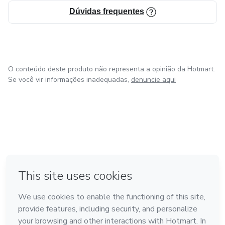
Dúvidas frequentes
O conteúdo deste produto não representa a opinião da Hotmart.
Se você vir informações inadequadas,
denuncie aqui
em Amsterdam
em Madrid
em Bogotá
Feito com
❤
em Belo Horizonte
na Cidade do México