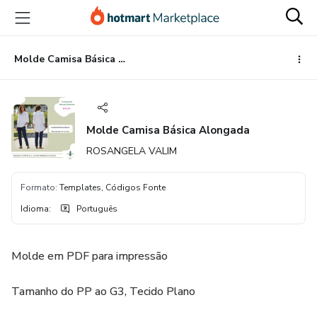
Ir
Ir
Ir
para
para
para
o
o
o
conteúdo
pagamento
rodapé
Molde Camisa Básica Alongada
principal
Molde Camisa Básica Alongada
ROSANGELA VALIM
Formato
:
Templates, Códigos Fonte
Idioma
:
Português
Molde em PDF para impressão
Tamanho do PP ao G3, Tecido Plano