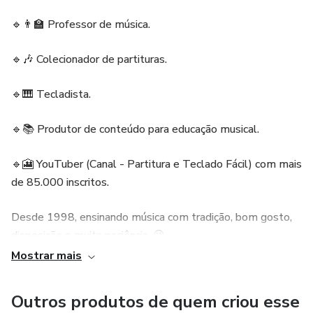
🔹👨‍🏫 Professor de música.
🔹🎶 Colecionador de partituras.
🔹🎹 Tecladista.
🔹📚 Produtor de conteúdo para educação musical.
🔹🎦 YouTuber (Canal - Partitura e Teclado Fácil) com mais
de 85.000 inscritos.
Desde 1998, ensinando música com tradição, bom gosto,
disposição e muita paciência. 😉
Mostrar mais
Nascido em João Pessoa/PB, no ano de 1981, desde
muito cedo sentiu a inclinação para o universo da música.
Outros produtos de quem criou esse
Aos 13 anos deu início à sua formação musical, tornando-