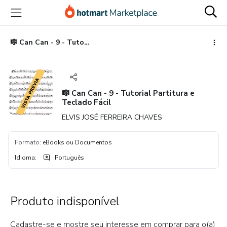
Ir
Ir
Ir
para
para
para
o
o
o
conteúdo
pagamento
rodapé
🎼 Can Can - 9 - Tutorial Partitura e Teclado Fácil
principal
🎼 Can Can - 9 - Tutorial Partitura e
Teclado Fácil
ELVIS JOSÉ FERREIRA CHAVES
Formato
:
eBooks ou Documentos
Idioma
:
Português
Produto indisponível
Cadastre-se e mostre seu interesse em comprar para o(a)