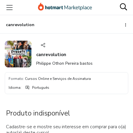
Ir
Ir
Ir
para
para
para
o
o
o
conteúdo
pagamento
rodapé
canrevolution
principal
canrevolution
Philippe Othon Pereira bastos
Formato
:
Cursos Online e Serviços de Assinatura
Idioma
:
Português
Produto indisponível
Cadastre-se e mostre seu interesse em comprar para o(a)
autor(a) deste curso!