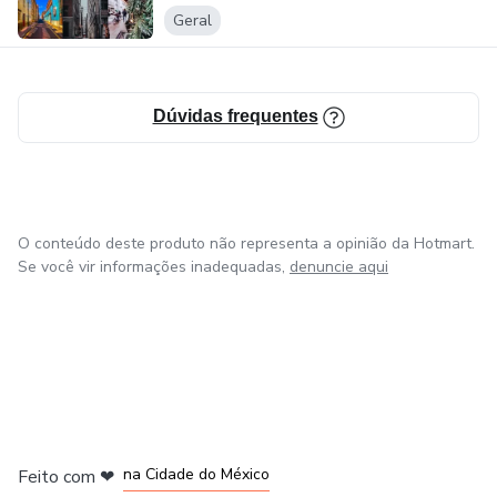
Geral
Dúvidas frequentes
O conteúdo deste produto não representa a opinião da Hotmart.
Se você vir informações inadequadas,
denuncie aqui
em Bogotá
em Amsterdam
em Madrid
na Cidade do México
Feito com
❤