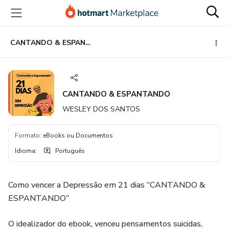
Ir
Ir
Ir
para
para
para
o
o
o
conteúdo
pagamento
rodapé
CANTANDO & ESPANTANDO
principal
CANTANDO & ESPANTANDO
WESLEY DOS SANTOS
Formato
:
eBooks ou Documentos
Idioma
:
Português
Como vencer a Depressão em 21 dias “CANTANDO &
ESPANTANDO”
O idealizador do ebook, venceu pensamentos suicidas,