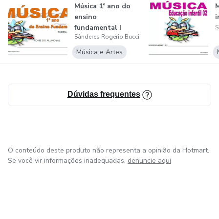
Música 1º ano do
M
ensino
i
fundamental I
S
Sânderes Rogério Bucci
Música e Artes
Dúvidas frequentes
O conteúdo deste produto não representa a opinião da Hotmart.
Se você vir informações inadequadas,
denuncie aqui