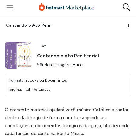
Ir
Ir
Ir
para
para
para
o
o
o
conteúdo
pagamento
rodapé
Cantando o Ato Penitencial
principal
Cantando o Ato Penitencial
Sânderes Rogério Bucci
Formato
:
eBooks ou Documentos
Idioma
:
Português
O presente material ajudará você músico Católico a cantar
dentro da liturgia de forma correta, seguindo as
orientações e documentos litúrgicos da igreja, obedecendo
cada função do canto na Santa Missa.