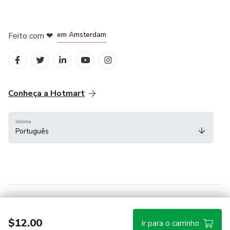
em Madrid
em Amsterdam
Feito com
❤
em Belo Horizonte
na Cidade do México
em Bogotá
Conheça a Hotmart
Idioma
Português
Central de ajuda
Termos
Privacidade
Cookies
$12.00
Ir para o carrinho