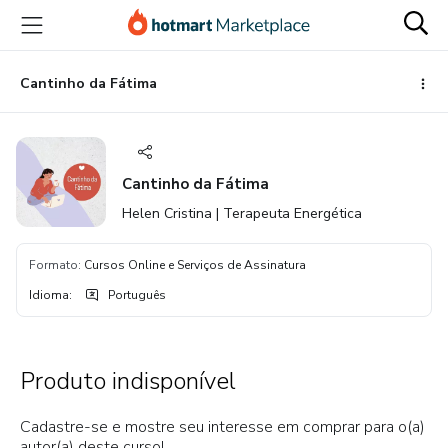
Ir
Ir
Ir
para
para
para
o
o
o
conteúdo
pagamento
rodapé
Cantinho da Fátima
principal
Cantinho da Fátima
Helen Cristina | Terapeuta Energética
Formato
:
Cursos Online e Serviços de Assinatura
Idioma
:
Português
Produto indisponível
Cadastre-se e mostre seu interesse em comprar para o(a)
autor(a) deste curso!