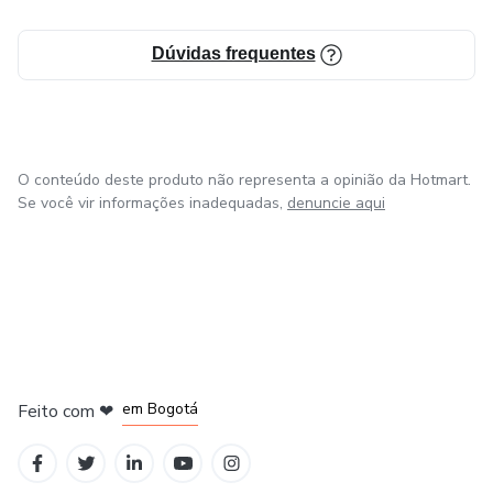
Dúvidas frequentes
O conteúdo deste produto não representa a opinião da Hotmart.
Se você vir informações inadequadas,
denuncie aqui
em Amsterdam
em Madrid
em Bogotá
Feito com
❤
em Belo Horizonte
na Cidade do México