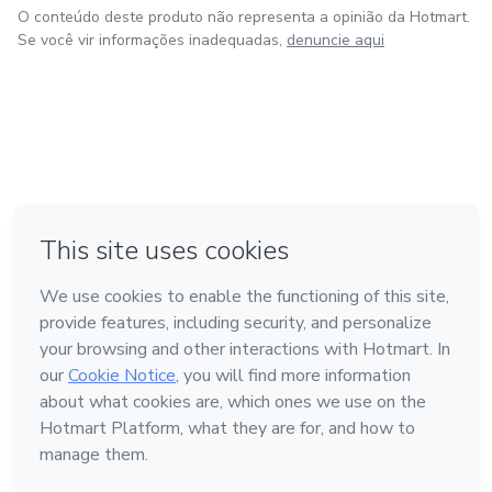
O conteúdo deste produto não representa a opinião da Hotmart.
Se você vir informações inadequadas,
denuncie aqui
em Bogotá
em Amsterdam
em Madrid
na Cidade do México
Feito com
❤
em Belo Horizonte
Conheça a Hotmart
Idioma
Português