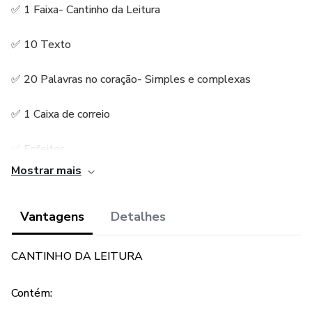
✅ 1 Faixa- Cantinho da Leitura
✅ 10 Texto
✅ 20 Palavras no coração- Simples e complexas
✅ 1 Caixa de correio
✅ Enfeites
Mostrar mais
✅ 2 coroas ( Azul e Rosa) -Príncipe e princesa da leitura
Vantagens
Detalhes
🏆 Troféu - Para o grande leitor do dia.
🏅 Medalha -Para o leitor
CANTINHO DA LEITURA
Contém: