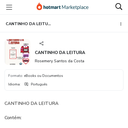
Ir
Ir
Ir
para
para
para
o
o
o
conteúdo
pagamento
rodapé
CANTINHO DA LEITURA
principal
CANTINHO DA LEITURA
Rosemery Santos da Costa
Formato
:
eBooks ou Documentos
Idioma
:
Português
CANTINHO DA LEITURA
Contém: