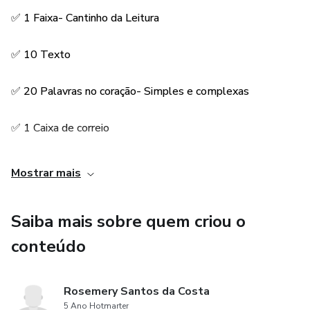
✅ 1 Faixa- Cantinho da Leitura
✅ 10 Texto
✅ 20 Palavras no coração- Simples e complexas
✅ 1 Caixa de correio
✅ Enfeites
Mostrar mais
✅ 2 coroas ( Azul e Rosa) -Príncipe e princesa da leitura
Saiba mais sobre quem criou o
🏆 Troféu - Para o grande leitor do dia.
conteúdo
🏅 Medalha -Para o leitor
Rosemery Santos da Costa
5 Ano Hotmarter