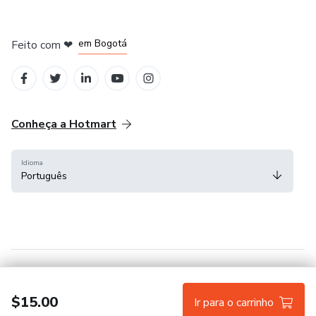
em Amsterdam
em Madrid
em Bogotá
Feito com
❤
em Belo Horizonte
na Cidade do México
Conheça a Hotmart
Idioma
Português
Central de ajuda
Termos
Privacidade
Cookies
$15.00
Ir para o carrinho