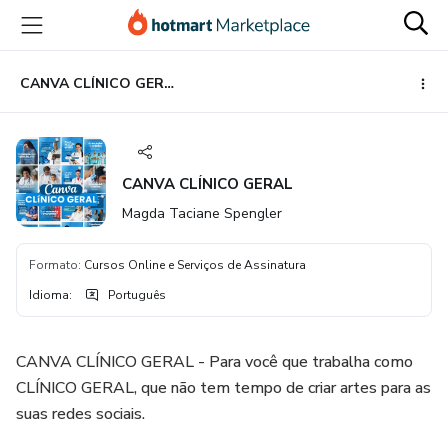
Ir
Ir
Ir
para
para
para
o
o
o
conteúdo
pagamento
rodapé
CANVA CLÍNICO GERAL
principal
CANVA CLÍNICO GERAL
Magda Taciane Spengler
Formato
:
Cursos Online e Serviços de Assinatura
Idioma
:
Português
CANVA CLÍNICO GERAL - Para você que trabalha como
CLÍNICO GERAL, que não tem tempo de criar artes para as
suas redes sociais.