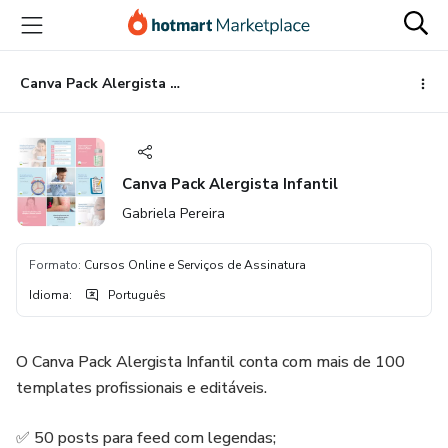
Ir
Ir
Ir
para
para
para
o
o
o
conteúdo
pagamento
rodapé
Canva Pack Alergista Infantil
principal
Canva Pack Alergista Infantil
Gabriela Pereira
Formato
:
Cursos Online e Serviços de Assinatura
Idioma
:
Português
O Canva Pack Alergista Infantil conta com mais de 100
templates profissionais e editáveis.
✅ 50 posts para feed com legendas;