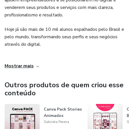
ajudem empreendedores a se posicionarem no digital e
venderem seus produtos e serviços com mais clareza,
profissionalismo e resultado.
Hoje já são mais de 10 mil alunos espalhados pelo Brasil e
pelo mundo, transformando seus perfis e seus negócios
através do digital.
O digital mudou a minha vida e pode mudar a sua também.
Mostrar mais
Te convido a me acompanhar no Instagram, no perfil
@eu.gabipereira, para conhecer melhor o meu trabalho.
Outros produtos de quem criou esse
conteúdo
Será um prazer ter você por lá! ✨
Canva Pack Stories
Animados
B
Gabriela Pereira
G