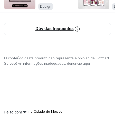
Design
Dúvidas frequentes
O conteúdo deste produto não representa a opinião da Hotmart.
Se você vir informações inadequadas,
denuncie aqui
em Bogotá
em Amsterdam
em Madrid
na Cidade do México
Feito com
❤