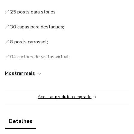
✅ 25 posts para stories;
✅ 30 capas para destaques;
✅ 8 posts carrossel;
✅ 04 cartões de visitas virtual;
✅ Tutoriais explicativos pelo celular;
Mostrar mais
✅ Suporte individual no WhatsApp.
Acessar produto comprado
Detalhes