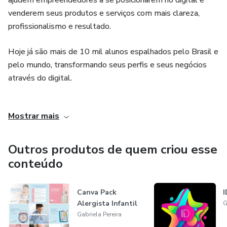
ajudem empreendedores a se posicionarem no digital e
venderem seus produtos e serviços com mais clareza,
profissionalismo e resultado.
Hoje já são mais de 10 mil alunos espalhados pelo Brasil e
pelo mundo, transformando seus perfis e seus negócios
através do digital.
O digital mudou a minha vida e pode mudar a sua também.
Mostrar mais
Te convido a me acompanhar no Instagram, no perfil
@eu.gabipereira, para conhecer melhor o meu trabalho.
Outros produtos de quem criou esse
conteúdo
Será um prazer ter você por lá! ✨
Canva Pack
I
Alergista Infantil
G
Gabriela Pereira