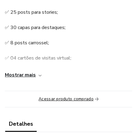
✅ 25 posts para stories;
✅ 30 capas para destaques;
✅ 8 posts carrossel;
✅ 04 cartões de visitas virtual;
✅ Tutoriais explicativos pelo celular;
Mostrar mais
✅ Suporte individual no WhatsApp.
Acessar produto comprado
Detalhes