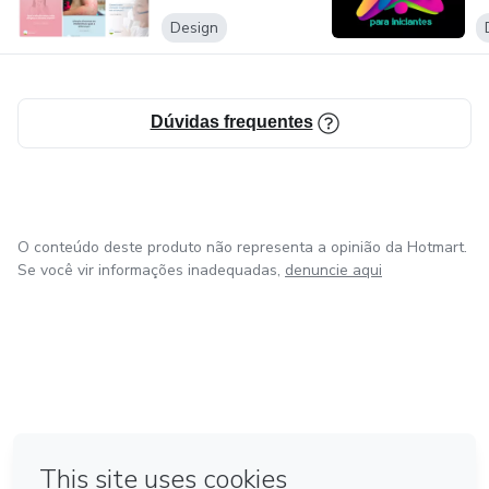
Design
Dúvidas frequentes
O conteúdo deste produto não representa a opinião da Hotmart.
Se você vir informações inadequadas,
denuncie aqui
em Amsterdam
em Madrid
em Bogotá
Feito com
❤