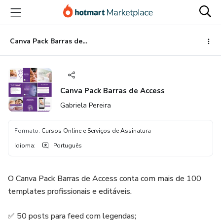
Ir
Ir
Ir
para
para
para
o
o
o
conteúdo
pagamento
rodapé
Canva Pack Barras de Access
principal
Canva Pack Barras de Access
Gabriela Pereira
Formato
:
Cursos Online e Serviços de Assinatura
Idioma
:
Português
O Canva Pack Barras de Access conta com mais de 100
templates profissionais e editáveis.
✅ 50 posts para feed com legendas;