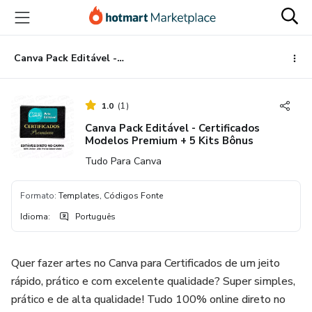
Ir
Ir
Ir
para
para
para
o
o
o
conteúdo
pagamento
rodapé
Canva Pack Editável - Certificados Modelos Premium + 5 Kits Bônus
principal
1.0
(
1
)
Canva Pack Editável - Certificados
Modelos Premium + 5 Kits Bônus
Tudo Para Canva
Formato
:
Templates, Códigos Fonte
Idioma
:
Português
Quer fazer artes no Canva para Certificados de um jeito
rápido, prático e com excelente qualidade? Super simples,
prático e de alta qualidade! Tudo 100% online direto no