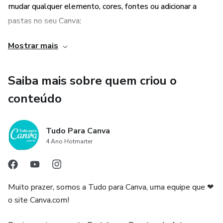
mudar qualquer elemento, cores, fontes ou adicionar a
pastas no seu Canva;
Mostrar mais
- Tudo abre e funciona tanto na versão do Canva gratuito
quanto na versão pro;
Saiba mais sobre quem criou o
- Sem precisar dominar técnicas avançadas de design;
conteúdo
- Sem ocupar memória do seu computador ou celular;
Tudo Para Canva
- Sem precisar instalar ou baixar programas;
4 Ano Hotmarter
- Sem necessidade de subir arquivos. Tudo na nuvem!
Muito prazer, somos a Tudo para Canva, uma equipe que ❤
- Você só paga uma vez: seu acesso será ilimitado e estará
o site Canva.com!
sempre disponível na sua conta do Canva;