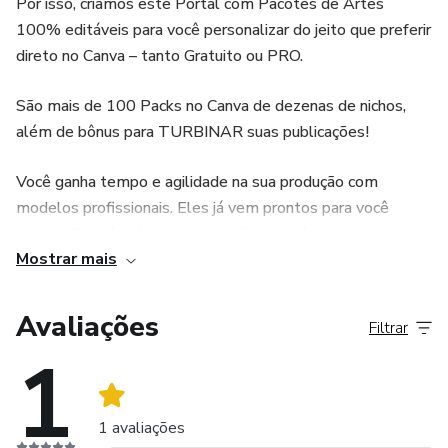
Por isso, criamos este Portal com Pacotes de Artes
- Os 5 Kits contidos nos Bônus não são específicos do
100% editáveis para você personalizar do jeito que preferir
tema do pack, mas são de muita qualidade para te ajudar a
direto no Canva – tanto Gratuito ou PRO.
turbinar suas publicações e você os receberá por email
São mais de 100 Packs no Canva de dezenas de nichos,
depois de qualificar a sua compra aqui no site.
além de bônus para TURBINAR suas publicações!
... Imperdível, afinal, já vem tudo pronto para você
Você ganha tempo e agilidade na sua produção com
personalizar como quiser!
modelos profissionais. Eles já vem prontos para você
personalizar do jeito que quiser: basta incluir suas
Mostrar mais
informações pessoais, da sua marca ou seus clientes.
Adquirindo nossos Packs, você receberá um PDF que abrirá
Avaliações
Filtrar
o pacote diretamente no seu Canva. Por isso, a arte será
1
sempre sua! Se você quiser salvar, baixar, mudar qualquer
elemento, cores, fontes, adicionar a pastas, enfim… Seu
acesso será ilimitado e estará sempre disponível na sua
1 avaliações
conta do Canva.