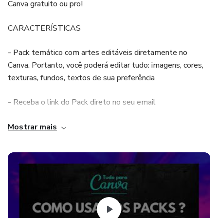
Canva gratuito ou pro!
CARACTERÍSTICAS
- Pack temático com artes editáveis diretamente no
Canva. Portanto, você poderá editar tudo: imagens, cores,
texturas, fundos, textos de sua preferência
- Receba o link do Pack direto no seu email
- Ideal para IMPRIMIR ou PARTILHAR NAS REDES
Mostrar mais
SOCIAIS!
- contém 20 ARTES DIFERENCIADAS, ideal para
diferentes tipos de certificados
PROMOÇÃO