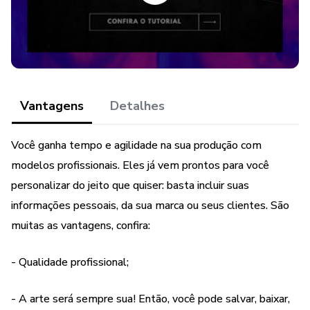
GANHE GRATUITAMENTE + 5 Kits Bônus (que não são
específicos do nicho do Pack). Os bônus contém:
+ KIT EMOJIS 3D
+ KIT ÍCONES FAVICON
Vantagens
Detalhes
+ KIT FIGURINHAS DO INSTAGRAM
Você ganha tempo e agilidade na sua produção com
modelos profissionais. Eles já vem prontos para você
+ KIT SOMBRAS TRANSPARENTES
personalizar do jeito que quiser: basta incluir suas
+ KIT PLANILHAS PARA REDES SOCIAIS
informações pessoais, da sua marca ou seus clientes. São
muitas as vantagens, confira:
Quer conferir outros PACKS de CANVA?
- Qualidade profissional;
- Confira nossos anúncios!
- A arte será sempre sua! Então, você pode salvar, baixar,