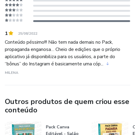
– Sem precisar dominar técnicas avançadas de design
– Sem ocupar memória do seu computador ou celular
1
25/08/2022
Conteúdo péssimo!!! Não tem nada demais no Pack,
– Sem precisar instalar ou baixar programas
propaganda enganosa… Cheio de edições que o próprio
aplicativo já disponibiliza para os usuários, a parte do
– Sem necessidade de subir arquivos
“bônus” do Instagram é basicamente uma cóp...
… Afinal, já vem tudo pronto para você!
MILENA
>>> Aproveite! Nesta edição todos os nosso Packs
ganham + 5 KIT BÔNUS! Leia na íntegra os anúncios para
Outros produtos de quem criou esse
conferir :)
conteúdo
Pack Canva
C
Editável - Salão
E