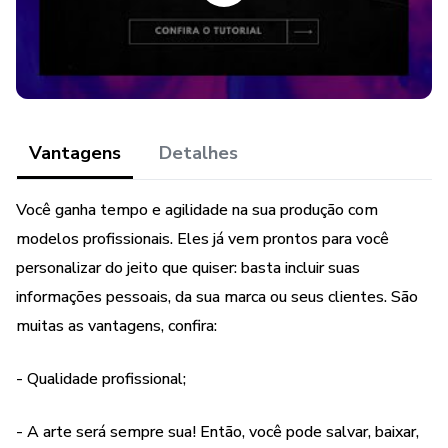
GANHE GRATUITAMENTE + de 1450 Artes
(IMPORTANTE: elas NÃO SÃO específicas do nicho do
Pack). Os bônus contém:
+ de 1000 Artes
Vantagens
Detalhes
+ KIT EMOJIS 3D
Você ganha tempo e agilidade na sua produção com
modelos profissionais. Eles já vem prontos para você
+ KIT ÍCONES FAVICON
personalizar do jeito que quiser: basta incluir suas
+ KIT FIGURINHAS DO INSTAGRAM
informações pessoais, da sua marca ou seus clientes. São
muitas as vantagens, confira:
+ KIT SOMBRAS TRANSPARENTES
- Qualidade profissional;
+ KIT PLANILHAS PARA REDES SOCIAIS
- A arte será sempre sua! Então, você pode salvar, baixar,
Quer conferir outros PACKS de CANVA?