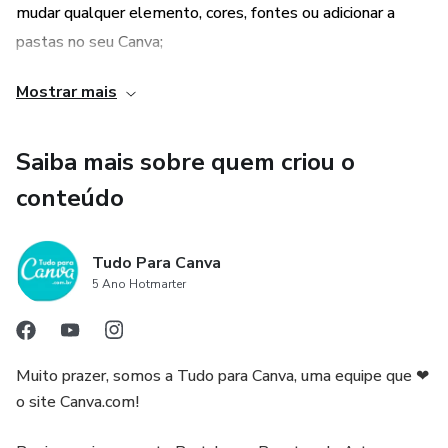
mudar qualquer elemento, cores, fontes ou adicionar a
pastas no seu Canva;
- Confira nossos anúncios!
Mostrar mais
- Tudo abre e funciona tanto na versão do Canva gratuito
quanto na versão pro;
Saiba mais sobre quem criou o
- Sem precisar dominar técnicas avançadas de design;
conteúdo
- Sem ocupar memória do seu computador ou celular;
Tudo Para Canva
- Sem precisar instalar ou baixar programas;
5 Ano Hotmarter
- Sem necessidade de subir arquivos. Tudo na nuvem!
Muito prazer, somos a Tudo para Canva, uma equipe que ❤
- Você só paga uma vez: seu acesso será ilimitado e estará
o site Canva.com!
sempre disponível na sua conta do Canva;