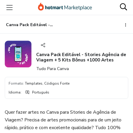
Ir
Ir
Ir
para
para
para
o
o
o
conteúdo
pagamento
rodapé
Canva Pack Editável - Stories Agência de Viagem + 5 Kits Bônus +1000 Artes
principal
Canva Pack Editável - Stories Agência de
Viagem + 5 Kits Bônus +1000 Artes
Tudo Para Canva
Formato
:
Templates, Códigos Fonte
Idioma
:
Português
Quer fazer artes no Canva para Stories de Agência de
Viagem? Precisa de artes promocionais para de um jeito
rápido, prático e com excelente qualidade? Tudo 100%