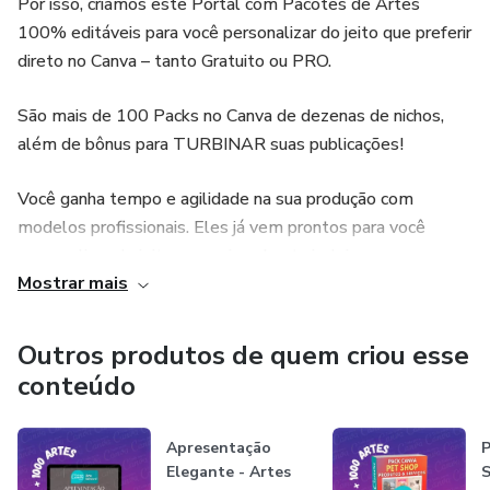
Por isso, criamos este Portal com Pacotes de Artes
- As + de 1450 artes gerais e dos 5 Kits contidas nos
100% editáveis para você personalizar do jeito que preferir
Bônus não são específicas do tema do pack, mas são de
direto no Canva – tanto Gratuito ou PRO.
muita qualidade para te ajudar a turbinar suas publicações e
São mais de 100 Packs no Canva de dezenas de nichos,
você os receberá por email depois de qualificar
além de bônus para TURBINAR suas publicações!
positivamente a sua compra aqui no site.
Você ganha tempo e agilidade na sua produção com
... Imperdível, afinal, já vem tudo pronto para você
modelos profissionais. Eles já vem prontos para você
personalizar como quiser!
personalizar do jeito que quiser: basta incluir suas
Mostrar mais
informações pessoais, da sua marca ou seus clientes.
Adquirindo nossos Packs, você receberá um PDF que abrirá
Outros produtos de quem criou esse
o pacote diretamente no seu Canva. Por isso, a arte será
conteúdo
sempre sua! Se você quiser salvar, baixar, mudar qualquer
elemento, cores, fontes, adicionar a pastas, enfim… Seu
Apresentação
P
acesso será ilimitado e estará sempre disponível na sua
Elegante - Artes
S
conta do Canva.