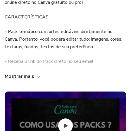
online direto no Canva gratuito ou pro!
CARACTERÍSTICAS
- Pack temático com artes editáveis diretamente no
Canva. Portanto, você poderá editar tudo: imagens, cores,
texturas, fundos, textos de sua preferência
- Receba o link do Pack direto no seu email
- Ideal para postar no INSTAGRAM, FACEBOOK,
Mostrar mais
LINKEDIN, GOOGLE+, TELEGRAM E WHATSAPP e
demais REDES SOCIAIS!
+ de 30 ARTES PERSONALIZADAS! Ideal para conteúdo
mensal sem precisar repetir as artes!
PROMOÇÃO