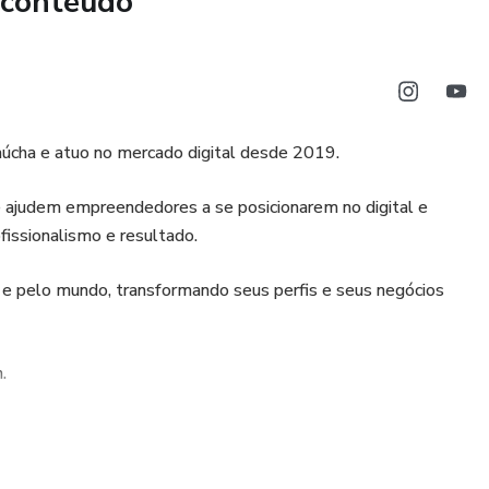
 conteúdo
aúcha e atuo no mercado digital desde 2019.
e ajudem empreendedores a se posicionarem no digital e
fissionalismo e resultado.
l e pelo mundo, transformando seus perfis e seus negócios
.
gabipereira, para conhecer melhor o meu trabalho.