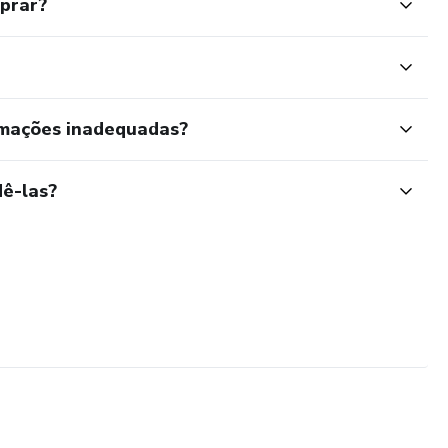
mprar?
rmações inadequadas?
ê-las?