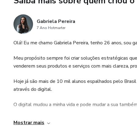
Saiba mais sobre quem criou o
Gabriela Pereira
7 Ano Hotmarter
Olá! Eu me chamo Gabriela Pereira, tenho 26 anos, sou g
Meu propósito sempre foi criar soluções estratégicas qu
venderem seus produtos e serviços com mais clareza, pro
Hoje já são mais de 10 mil alunos espalhados pelo Brasi
através do digital.
O digital mudou a minha vida e pode mudar a sua também
Te convido a me acompanhar no Instagram, no perfil @eu.
Mostrar mais
Será um prazer ter você por lá! ✨