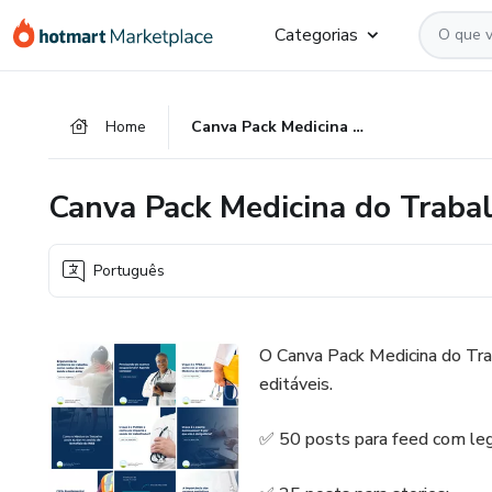
Ir
Ir
Ir
Categorias
para
para
para
o
o
o
conteúdo
pagamento
rodapé
Home
Canva Pack Medicina do Trabalho
principal
Canva Pack Medicina do Traba
Português
O Canva Pack Medicina do Tra
editáveis.
✅ 50 posts para feed com le