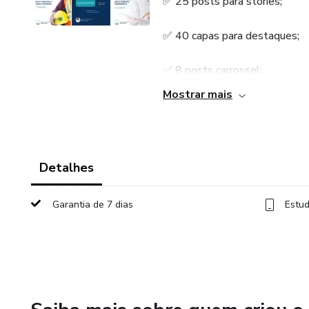
✅ 25 posts para stories;
✅ 40 capas para destaques;
✅ 8 posts carrossel;
Mostrar mais
✅ 04 cartões de visitas virtual
✅ Tutoriais explicativos pelo c
Detalhes
✅ Suporte individual no Wha
Garantia de 7 dias
Estud