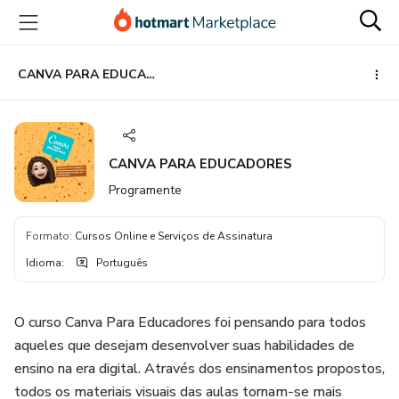
Ir
Ir
Ir
para
para
para
o
o
o
conteúdo
pagamento
rodapé
CANVA PARA EDUCADORES
principal
CANVA PARA EDUCADORES
Programente
Formato
:
Cursos Online e Serviços de Assinatura
Idioma
:
Português
O curso Canva Para Educadores foi pensando para todos
aqueles que desejam desenvolver suas habilidades de
ensino na era digital. Através dos ensinamentos propostos,
todos os materiais visuais das aulas tornam-se mais