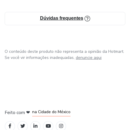
Dúvidas frequentes
O conteúdo deste produto não representa a opinião da Hotmart.
Se você vir informações inadequadas,
denuncie aqui
em Bogotá
em Amsterdam
em Madrid
na Cidade do México
Feito com
❤
em Belo Horizonte