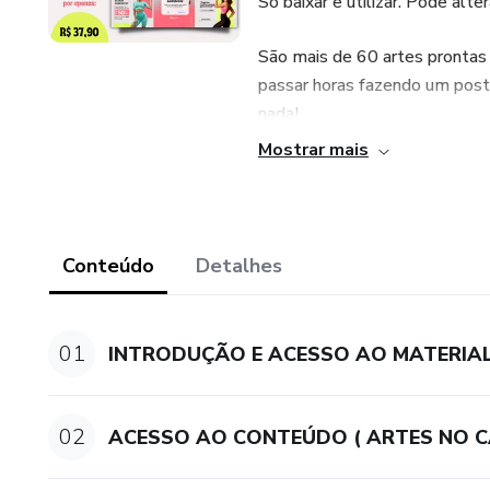
Só baixar e utilizar. Pode alte
São mais de 60 artes prontas
passar horas fazendo um posts
nada!
Mostrar mais
Acesso IMEDIATO
SUPORTE PELO WHATSAP
Conteúdo
Detalhes
01
INTRODUÇÃO E ACESSO AO MATERIA
02
ACESSO AO CONTEÚDO ( ARTES NO C