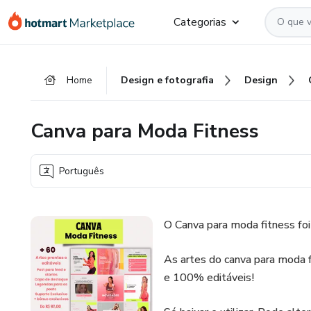
Ir
Ir
Ir
Categorias
para
para
para
o
o
o
conteúdo
pagamento
rodapé
Home
Design e fotografia
Design
principal
Canva para Moda Fitness
Português
O Canva para moda fitness foi c
As artes do canva para moda 
e 100% editáveis!