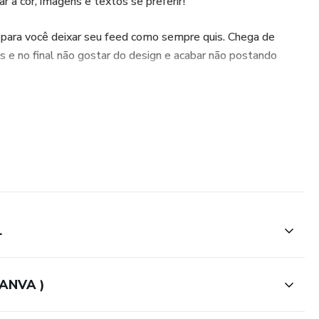
rar a cor, imagens e textos se preferir!
 para você deixar seu feed como sempre quis. Chega de
 e no final não gostar do design e acabar não postando
P.
L
ANVA )