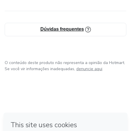
Dúvidas frequentes
O conteúdo deste produto não representa a opinião da Hotmart.
Se você vir informações inadequadas,
denuncie aqui
em Amsterdam
em Madrid
em Bogotá
Feito com
❤
em Belo Horizonte
na Cidade do México