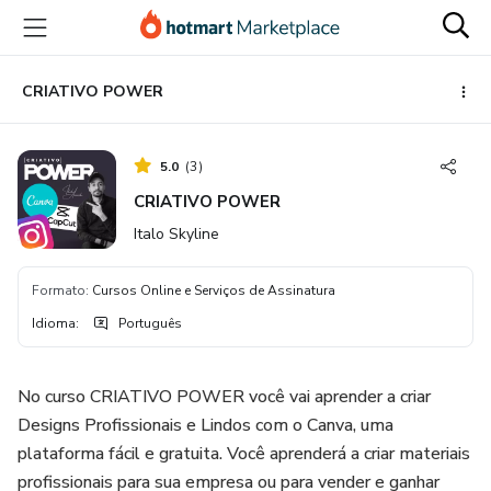
Ir
Ir
Ir
para
para
para
o
o
o
conteúdo
pagamento
rodapé
CRIATIVO POWER
principal
5.0
(
3
)
CRIATIVO POWER
Italo Skyline
Formato
:
Cursos Online e Serviços de Assinatura
Idioma
:
Português
No curso CRIATIVO POWER você vai aprender a criar
Designs Profissionais e Lindos com o Canva, uma
plataforma fácil e gratuita. Você aprenderá a criar materiais
profissionais para sua empresa ou para vender e ganhar