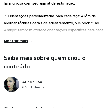
harmoniosa com seu animal de estimação.
2. Orientações personalizadas para cada raça: Além de
abordar técnicas gerais de adestramento, o e-book "Cão
Amigo" também oferece orientações específicas para cada
raça de cachorro. Isso significa que os tutores poderão
Mostrar mais
compreender melhor as características e necessidades
específicas de seu cão, aprendendo a lidar de forma
Saiba mais sobre quem criou o
adequada com o temperamento e comportamento da raça
em questão. Essa abordagem personalizada contribui para
conteúdo
um treinamento mais eficiente e uma relação mais
saudável entre o tutor e o cachorro.
Aline Silva
6 Ano Hotmarter