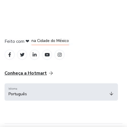
em Bogotá
em Amsterdam
em Madrid
na Cidade do México
Feito com
❤
em Belo Horizonte
Conheça a Hotmart
Idioma
Português