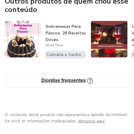
Outros produtos de quem criou esse
conteúdo
Sobremesas Para
J
Páscoa. 28 Receitas
V
Doces.
p
Aline Silva
A
c
Culinária e Gastronomia
Dúvidas frequentes
O conteúdo deste produto não representa a opinião da Hotmart.
Se você vir informações inadequadas,
denuncie aqui