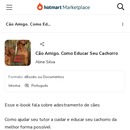
Ir
Ir
Ir
para
para
para
o
o
o
conteúdo
pagamento
rodapé
Cão Amigo. Como Educar Seu Cachorro
principal
Cão Amigo. Como Educar Seu Cachorro
Aline Silva
Formato
:
eBooks ou Documentos
Idioma
:
Português
Esse e-book fala sobre adestramento de cães
Como ajudar seu tutor a cuidar e educar seu cachorro da
melhor forma possível