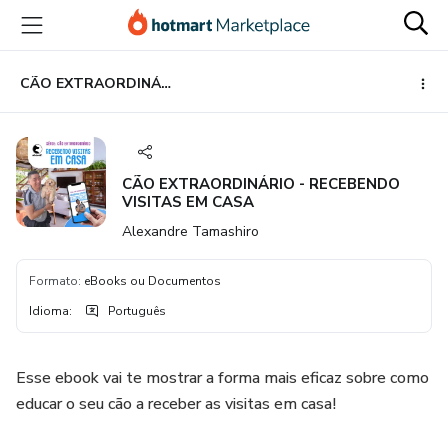
Ir
Ir
Ir
para
para
para
o
o
o
conteúdo
pagamento
rodapé
CÃO EXTRAORDINÁRIO - RECEBENDO VISITAS EM CASA
principal
CÃO EXTRAORDINÁRIO - RECEBENDO
VISITAS EM CASA
Alexandre Tamashiro
Formato
:
eBooks ou Documentos
Idioma
:
Português
Esse ebook vai te mostrar a forma mais eficaz sobre como
educar o seu cão a receber as visitas em casa!