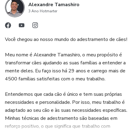
diversas situações do dia a dia.
Alexandre Tamashiro
3 Ano Hotmarter
3. Conteúdo completo e abrangente: O ebook "Cão
Extraordinário - Recebendo Visitas em Casa" oferece um
conteúdo completo e abrangente sobre educação canina.
Você chegou ao nosso mundo do adestramento de cães!
Além de abordar os problemas específicos relacionados a
receber visitas em casa, o ebook também fornece
Meu nome é Alexandre Tamashiro, o meu propósito é
informações valiosas sobre treinamento, socialização,
transformar cães ajudando as suas famílias a entender a
reforço positivo e outras técnicas importantes para criar um
mente deles. Eu faço isso há 29 anos e carrego mais de
4500 famílias satisfeitas com o meu trabalho.
cão bem-comportado.
Entendemos que cada cão é único e tem suas próprias
4. Transforme seu cão em extraordinário: A principal
necessidades e personalidade. Por isso, meu trabalho é
vantagem do ebook é a possibilidade de transformar seu
adaptado ao seu cão e às suas necessidades específicas.
cão em um animal extraordinário. Com as técnicas e
Minhas técnicas de adestramento são baseadas em
conhecimentos apresentados, você poderá superar os
reforço positivo, o que significa que trabalho com
desafios de comportamento, fortalecer o vínculo com seu
recompensas e incentivos para ajudar seu cão a aprender