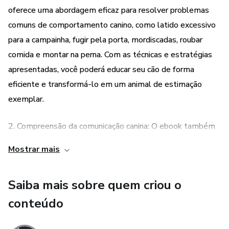
oferece uma abordagem eficaz para resolver problemas
comuns de comportamento canino, como latido excessivo
para a campainha, fugir pela porta, mordiscadas, roubar
comida e montar na perna. Com as técnicas e estratégias
apresentadas, você poderá educar seu cão de forma
eficiente e transformá-lo em um animal de estimação
exemplar.
2. Compreensão da comunicação canina: O ebook também
aborda a importância de entender a forma como os cães se
Mostrar mais
comunicam. Ao compreender a linguagem corporal, os
sinais de estresse e as necessidades do seu cão, você
Saiba mais sobre quem criou o
poderá estabelecer uma relação mais harmoniosa e
satisfatória com seu animal de estimação. Isso será útil
conteúdo
não apenas ao receber visitas em casa, mas também em