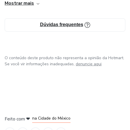
cão e desfrutar de uma convivência harmoniosa com seu
Mostrar mais
de forma gentil e eficaz.
pet. Não perca a oportunidade de ter um cão exemplar em
Vamos trabalhar juntos para garantir que seu filho de 4
casa!
Dúvidas frequentes
patas seja EXTRAORDINÁRIO!
O conteúdo deste produto não representa a opinião da Hotmart.
Se você vir informações inadequadas,
denuncie aqui
em Bogotá
em Amsterdam
em Madrid
na Cidade do México
Feito com
❤
em Belo Horizonte