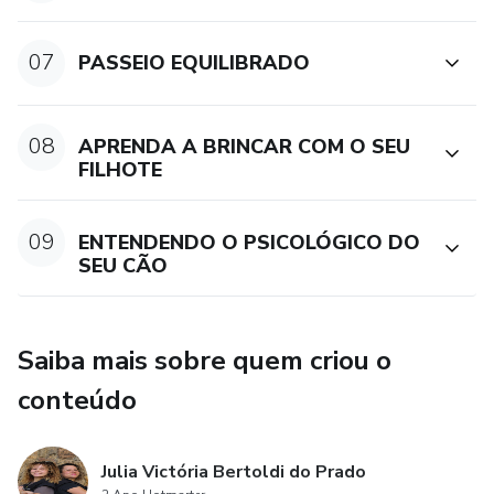
ultrapassados, garantindo uma relação baseada na
confiança e no respeito.
07
PASSEIO EQUILIBRADO
Comece hoje e veja a transformação no comportamento do
seu filhote!
08
APRENDA A BRINCAR COM O SEU
FILHOTE
09
ENTENDENDO O PSICOLÓGICO DO
SEU CÃO
Saiba mais sobre quem criou o
conteúdo
Julia Victória Bertoldi do Prado