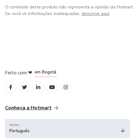
O conteúdo deste produto não representa a opinião da Hotmart.
Se você vir informações inadequadas,
denuncie aqui
em Amsterdam
em Madrid
em Bogotá
Feito com
❤
em Belo Horizonte
na Cidade do México
Conheça a Hotmart
Idioma
Português