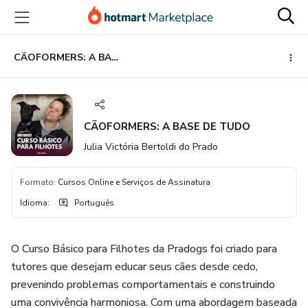
Ir
Ir
Ir
para
para
para
o
o
o
conteúdo
pagamento
rodapé
CÃOFORMERS: A BASE DE TUDO
principal
CÃOFORMERS: A BASE DE TUDO
Julia Victória Bertoldi do Prado
Formato
:
Cursos Online e Serviços de Assinatura
Idioma
:
Português
O Curso Básico para Filhotes da Pradogs foi criado para
tutores que desejam educar seus cães desde cedo,
prevenindo problemas comportamentais e construindo
uma convivência harmoniosa. Com uma abordagem baseada