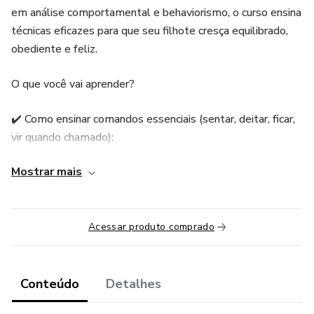
em análise comportamental e behaviorismo, o curso ensina
técnicas eficazes para que seu filhote cresça equilibrado,
obediente e feliz.
O que você vai aprender?
✔️ Como ensinar comandos essenciais (sentar, deitar, ficar,
vir quando chamado);
Mostrar mais
✔️ Como corrigir mordidas, xixi no lugar errado e outros
comportamentos indesejados;
✔️ Socialização correta para evitar medos e inseguranças no
Acessar produto comprado
futuro;
✔️ Como estabelecer uma comunicação clara e eficaz com
Conteúdo
Detalhes
seu cão;