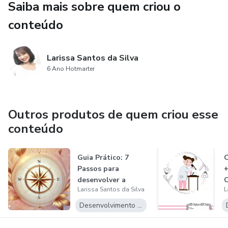
Saiba mais sobre quem criou o
conteúdo
Larissa Santos da Silva
6 Ano Hotmarter
Outros produtos de quem criou esse
conteúdo
Guia Prático: 7
C
Passos para
+
desenvolver a
C
Larissa Santos da Silva
L
Gratidão
R
Desenvolvimento Pessoal