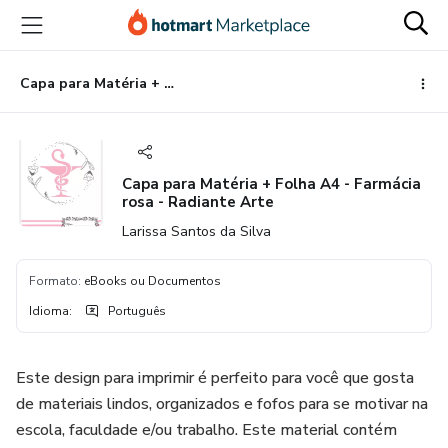
Ir
Ir
Ir
para
para
para
o
o
o
conteúdo
pagamento
rodapé
Capa para Matéria + Folha A4 - Farmácia rosa - Radiante Arte
principal
Capa para Matéria + Folha A4 - Farmácia
rosa - Radiante Arte
Larissa Santos da Silva
Formato
:
eBooks ou Documentos
Idioma
:
Português
Este design para imprimir é perfeito para você que gosta
de materiais lindos, organizados e fofos para se motivar na
escola, faculdade e/ou trabalho. Este material contém