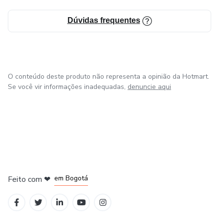
Dúvidas frequentes
O conteúdo deste produto não representa a opinião da Hotmart.
Se você vir informações inadequadas,
denuncie aqui
em Amsterdam
em Madrid
em Bogotá
Feito com
❤
em Belo Horizonte
na Cidade do México