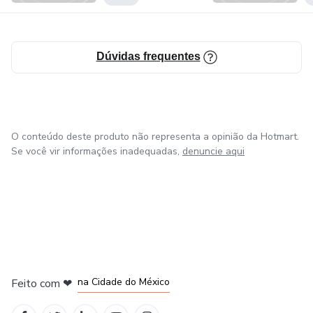
Dúvidas frequentes
O conteúdo deste produto não representa a opinião da Hotmart.
Se você vir informações inadequadas,
denuncie aqui
em Bogotá
em Amsterdam
em Madrid
na Cidade do México
Feito com
❤
em Belo Horizonte