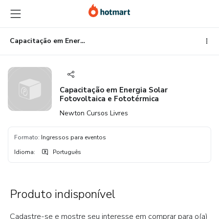
Ir
Ir
Ir
para
para
para
o
o
o
conteúdo
pagamento
rodapé
Capacitação em Energia Solar Fotovoltaica e Fototérmica
principal
Capacitação em Energia Solar
Fotovoltaica e Fototérmica
Newton Cursos Livres
Formato
:
Ingressos para eventos
Idioma
:
Português
Produto indisponível
Cadastre-se e mostre seu interesse em comprar para o(a)