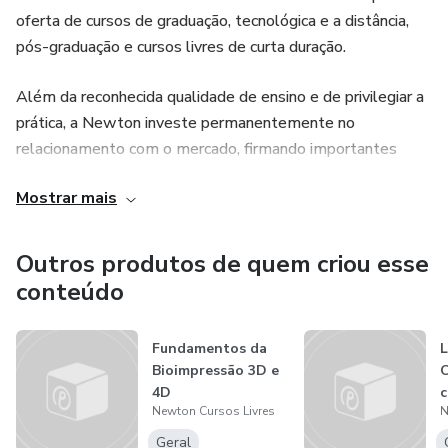
oferta de cursos de graduação, tecnológica e a distância,
pós-graduação e cursos livres de curta duração.
Além da reconhecida qualidade de ensino e de privilegiar a
prática, a Newton investe permanentemente no
relacionamento com o mercado, firmando importantes
parcerias para proporcionar a seus alunos as melhores
Mostrar mais
perspectivas e oportunidades profissionais.
Outros produtos de quem criou esse
conteúdo
Fundamentos da
L
Bioimpressão 3D e
4D
Newton Cursos Livres
N
R
Geral