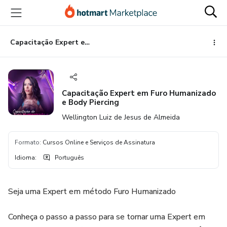
Ir
Ir
Ir
para
para
para
o
o
o
conteúdo
pagamento
rodapé
Capacitação Expert em Furo Humanizado e Body Piercing
principal
Capacitação Expert em Furo Humanizado
e Body Piercing
Wellington Luiz de Jesus de Almeida
Formato
:
Cursos Online e Serviços de Assinatura
Idioma
:
Português
Seja uma Expert em método Furo Humanizado
Conheça o passo a passo para se tornar uma Expert em