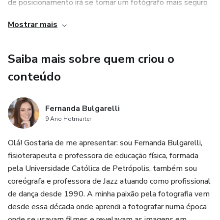
de posicionamento irá se tornar um fotógrafo mais seguro
e confiante aumentando assim o seu faturamento.
Mostrar mais
Verá como posicionar o bebê no puff e como fazer para
Saiba mais sobre quem criou o
traçar uma estratégia eficiente para que seu ensaio se
torne mais rápido, eficiente e ao mesmo tempo com fotos
conteúdo
lindas.
Fernanda Bulgarelli
Através das técnicas de posicionamento, entendimento da
9 Ano Hotmarter
fisiologia, sabendo identificar o sono do bebê você verá
como dar andamento a uma sessão tranquila onde a família
Olá! Gostaria de me apresentar: sou Fernanda Bulgarelli,
sairá realizada.
fisioterapeuta e professora de educação física, formada
pela Universidade Católica de Petrópolis, também sou
Com o conhecimento do círculo cromático conseguirá
coreógrafa e professora de Jazz atuando como profissional
de dança desde 1990. A minha paixão pela fotografia vem
montar composições lindas, e assim tendo mais
desde essa década onde aprendi a fotografar numa época
possibilidades de vender mais fotos em sua sessão
onde se usavam filmes e revelavam as imagens em