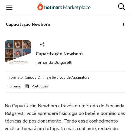
Ir
Ir
Ir
para
para
para
o
o
o
conteúdo
pagamento
rodapé
Capacitação Newborn
principal
Capacitação Newborn
Fernanda Bulgarelli
Formato
:
Cursos Online e Serviços de Assinatura
Idioma
:
Português
No Capacitação Newborn através do método de Fernanda
Bulgarelli, você aprenderá fisiologia do bebê e domínio das
técnicas de posicionamento. Tendo esse conhecimento
você se tornará um fotógrafo mais confiante, reduzindo