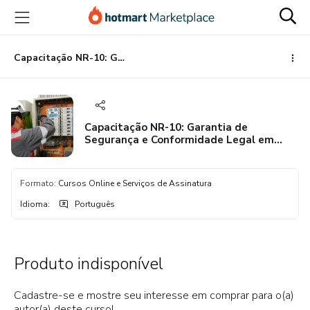
Ir
Ir
Ir
para
para
para
o
o
o
conteúdo
pagamento
rodapé
Capacitação NR-10: Garantia de Segurança e Conformidade Legal em Eletricidade
principal
Capacitação NR-10: Garantia de
Segurança e Conformidade Legal em
Eletricidade
Formato
:
Cursos Online e Serviços de Assinatura
Idioma
:
Português
Produto indisponível
Cadastre-se e mostre seu interesse em comprar para o(a)
autor(a) deste curso!