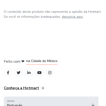
O conteúdo deste produto não representa a opinião da Hotmart.
Se você vir informações inadequadas,
denuncie aqui
em Bogotá
em Amsterdam
em Madrid
na Cidade do México
Feito com
❤
em Belo Horizonte
Conheça a Hotmart
Idioma
Português