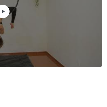
bática
ísticas e cuidados
 de fortalecimento
III com conteúdo prático de Lira Acrobática!
m quiz final para aprovação no curso para receber o diploma!