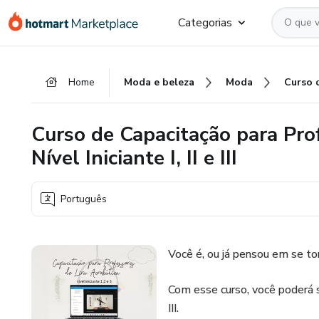
Ir
Ir
Ir
Categorias
para
para
para
o
o
o
conteúdo
pagamento
rodapé
Home
Moda e beleza
Moda
principal
Curso de Capacitação para Prof
Nível Iniciante I, II e III
Português
Você é, ou já pensou em se tor
Com esse curso, você poderá se c
III.