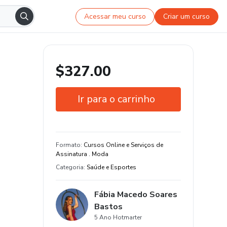
Acessar meu curso
Criar um curso
$327.00
Ir para o carrinho
Garantia de 7 dias
Estude do seu jeito e em qualquer
Formato
:
Cursos Online e Serviços de
dispositivo
Assinatura . Moda
Categoria
:
Saúde e Esportes
Fábia Macedo Soares
Bastos
5 Ano Hotmarter