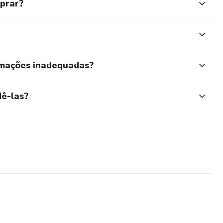
mprar?
rmações inadequadas?
ê-las?