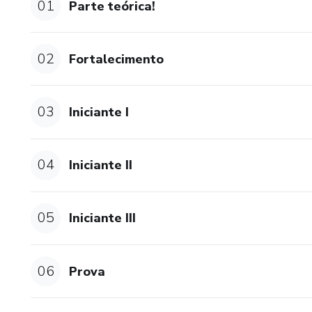
01
Parte teórica!
O recomendado é fazer um mód
tirar dúvidas, mas você não pre
02
Fortalecimento
Idade recomendada: acima de 
03
Iniciante I
04
Iniciante II
05
Iniciante III
06
Prova