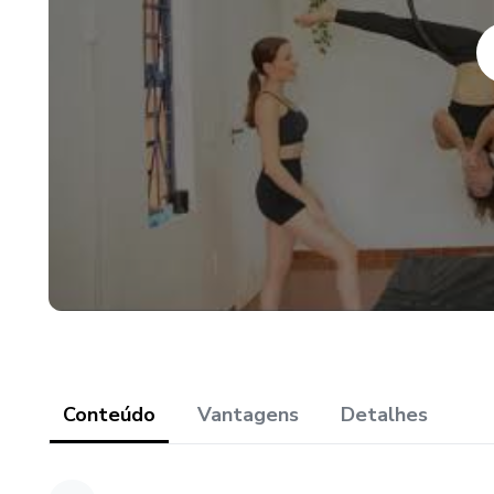
- aquecimento (teoria)
- aquecimento (prática)
- anatomia aplicada à lira acro
- dor e lesões na lira: caracter
Módulo de fortalecimento:
- como escolher os exercícios
- exercícios de fortalecimento
Conteúdo
Vantagens
Detalhes
E os módulos iniciante I, II e 
Além disso, os alunos terão u