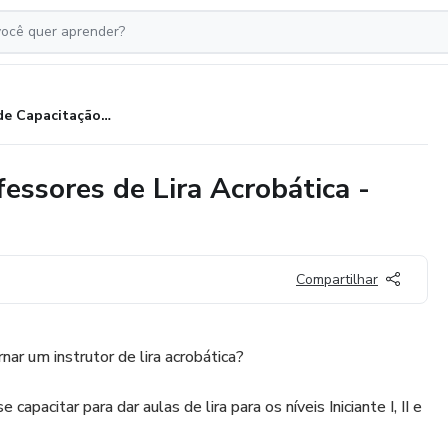
Curso de Capacitação para Professores de Lira Acrobática - Nível Iniciante I, II e III
essores de Lira Acrobática -
Compartilhar
nar um instrutor de lira acrobática?
apacitar para dar aulas de lira para os níveis Iniciante I, II e