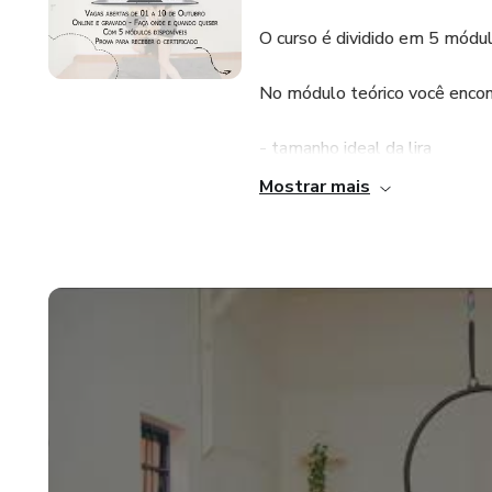
O curso é dividido em 5 módul
No módulo teórico você encon
- tamanho ideal da lira
Mostrar mais
- 1 ou 2 ponto
- encapada ou desencapada
-como encapar com EVA
- segurança (corda, fitas e m
- aula experimental
- perfis de alunos