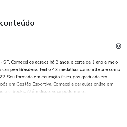
 conteúdo
 - SP. Comecei os aéreos há 8 anos, e cerca de 1 ano e meio
0x campeã Brasileira, tenho 42 medalhas como atleta e como
022. Sou formada em educação física, pós graduada em
pós em Gestão Esportiva. Comecei a dar aulas online em
s e e-books. Além disso, você pode me e...