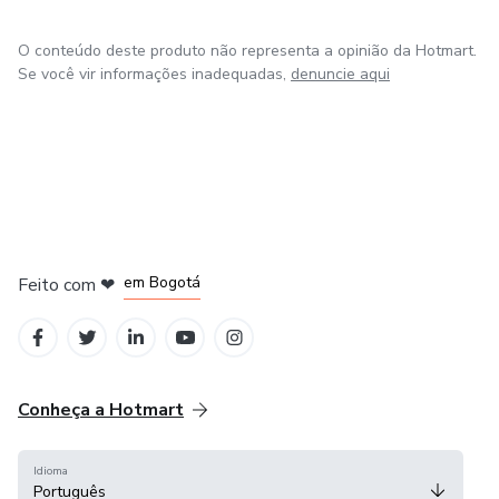
O conteúdo deste produto não representa a opinião da Hotmart.
Se você vir informações inadequadas,
denuncie aqui
em Amsterdam
em Madrid
em Bogotá
Feito com
❤
em Belo Horizonte
na Cidade do México
Conheça a Hotmart
Idioma
Português