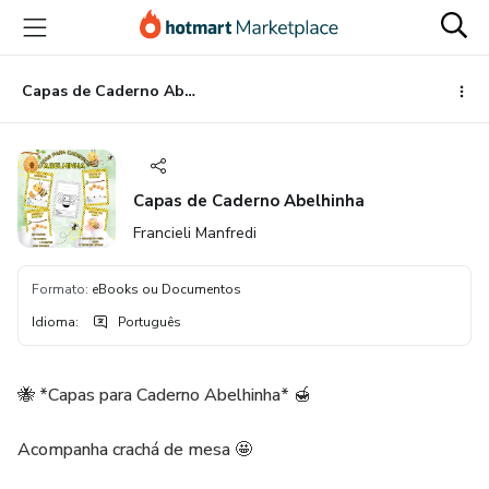
Ir
Ir
Ir
para
para
para
o
o
o
conteúdo
pagamento
rodapé
Capas de Caderno Abelhinha
principal
Capas de Caderno Abelhinha
Francieli Manfredi
Formato
:
eBooks ou Documentos
Idioma
:
Português
🐝 *Capas para Caderno Abelhinha* 🍯
Acompanha crachá de mesa 🤩