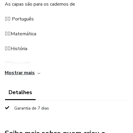
As capas são para os cadernos de
👉🏼 Português
👉🏼Matemática
👉🏼História
👉🏼Geografia
Mostrar mais
👉🏼Ciências
Detalhes
👉🏼Artes
👉🏼 Inglês
Garantia de 7 dias
👉🏼Espanhol