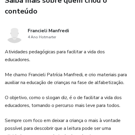
Saiba mais sobre quem criou o
👉🏼Interdisciplinar
conteúdo
👉🏼Produção Textual
Francieli Manfredi
👉🏼Leitura
4 Ano Hotmarter
👉🏼De Casa
Atividades pedagógicas para facilitar a vida dos
educadores.
👉🏼 Reforço
Me chamo Francieli Patrícia Manfredi, e crio materiais para
👉🏼Ensino Religioso
auxiliar na educação de crianças na fase de alfabetização.
👉🏼Classe
O objetivo, como o slogan diz, é o de facilitar a vida dos
educadores, tornando o percurso mais leve para todos.
👉🏼Atividades
Sempre com foco em deixar a criança o mais à vontade
👉🏼Avaliações
possível para descobrir que a leitura pode ser uma