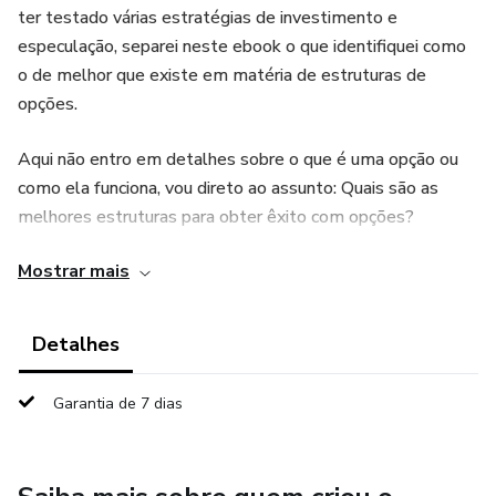
ter testado várias estratégias de investimento e
especulação, separei neste ebook o que identifiquei como
o de melhor que existe em matéria de estruturas de
opções.
Aqui não entro em detalhes sobre o que é uma opção ou
como ela funciona, vou direto ao assunto: Quais são as
melhores estruturas para obter êxito com opções?
Mostrar mais
Para mim, o que melhor funcionou nesses 15 anos de
mercado foram as travas de crédito (e suas variações) e
travas de débito.
Detalhes
Neste ebook vou detalhar como eu as monto e desmonto
Garantia de 7 dias
e quais são as perspectivas para cada uma.
Para quem já tem ações e quer melhorar seus resultados