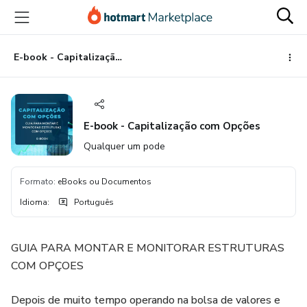
Ir
Ir
Ir
para
para
para
o
o
o
conteúdo
pagamento
rodapé
E-book - Capitalização com Opções
principal
E-book - Capitalização com Opções
Qualquer um pode
Formato
:
eBooks ou Documentos
Idioma
:
Português
GUIA PARA MONTAR E MONITORAR ESTRUTURAS
COM OPÇOES
Depois de muito tempo operando na bolsa de valores e