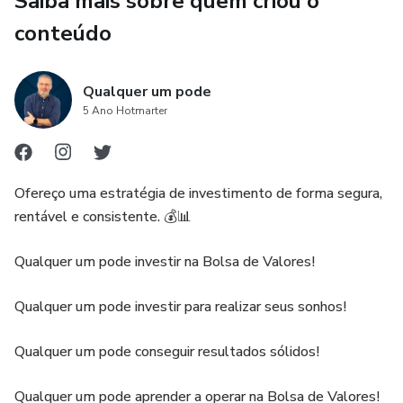
Saiba mais sobre quem criou o
ou para quem tem pouco capital e quer operar de forma
alavancada com risco controlado, aqui você encontrará
conteúdo
alternativas fáceis de serem realizadas e com ótimas
perspectivas de resultados.
Qualquer um pode
5 Ano Hotmarter
Aviso legal: Todas as estratégias e investimentos
envolvem risco de perda. Nenhuma informação contida
neste produto deve ser interpretada como uma garantia de
resultados.
Ofereço uma estratégia de investimento de forma segura,
rentável e consistente. 💰📊
Qualquer um pode investir na Bolsa de Valores!
Qualquer um pode investir para realizar seus sonhos!
Qualquer um pode conseguir resultados sólidos!
Qualquer um pode aprender a operar na Bolsa de Valores!