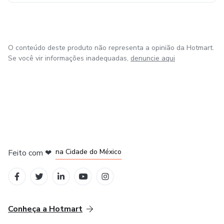
anos de mercado, consegui chegar à tão desejada
consistência, ou seja, encontrei uma forma de operar no
mercado com lucro e risco controlado.
O conteúdo deste produto não representa a opinião da Hotmart.
Acesse para maiores informações:
Se você vir informações inadequadas,
denuncie aqui
https://qualquerumpode.com/
em Bogotá
em Amsterdam
em Madrid
na Cidade do México
Feito com
❤
em Belo Horizonte
Conheça a Hotmart