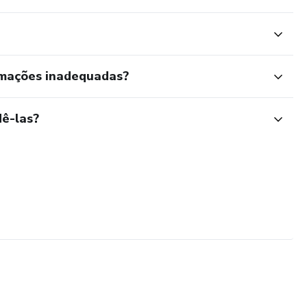
rmações inadequadas?
ê-las?