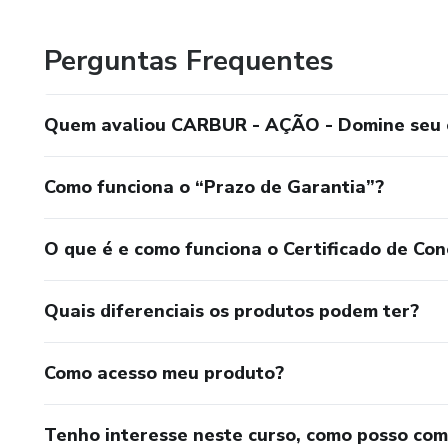
Tenho atualmente um chevette 1976 e um Opala 1975 
Perguntas Frequentes
Por aqui vamos passar nosso conhecimento da melhor for
esta cada vez mais difícil.
Quem avaliou CARBUR - AÇÃO - Domine seu c
Como funciona o “Prazo de Garantia”?
O que é e como funciona o Certificado de Con
Quais diferenciais os produtos podem ter?
Como acesso meu produto?
Tenho interesse neste curso, como posso co