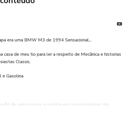
 conteúdo
apa era uma BMW M3 de 1994 Sensacional...
 casa de meu tio para ler a respeito de Mecânica e historias
iastas Classic.
 e Gasolina
enção de carros novos e usados em concessionarias das
tato com algumas outras marcas e modelos.
o em Manutenção de Carros Antigos e Clássicos.