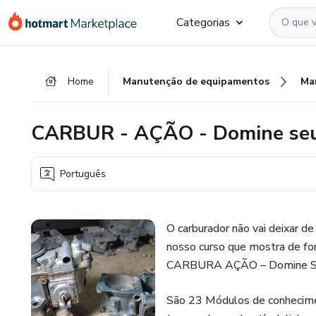
Ir
Ir
Ir
Categorias
para
para
para
o
o
o
conteúdo
pagamento
rodapé
Home
Manutenção de equipamentos
Ma
principal
CARBUR - AÇÃO - Domine seu 
Português
O carburador não vai deixar de
nosso curso que mostra de fo
CARBURA AÇÃO – Domine Seu
São 23 Módulos de conhecimen