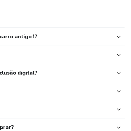
ambos carburados.
ma possível, tendo em vista que a mão de obra de mecânica
arro antigo !?
clusão digital?
mprar?