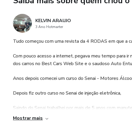
Saiba mais sobre quem criou o
KELVIN ARAUJO
3 Ano Hotmarter
Tudo começou com uma revista da 4 RODAS em que a c
Com pouco acesso a internet, pegava meu tempo para ir na
dos carros no Best Cars Web Site e o saudoso Auto Entus
Anos depois comecei um curso do Senai - Motores Álcool
Depois fiz outro curso no Senai de injeção eletrônica,
Saindo do Senai trabalhei por mais de 5 anos com manut
marcas: Chevrolet, Land Rover, Volvo e BMW e tive con
Mostrar mais
Sou um apaixonado por carros e temos um canal com Foc