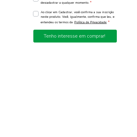
*
descadastrar a qualquer momento.
Ao clicar em Cadastrar, você confirma a sua inscrição
neste produto. Você, igualmente, confirma que leu, e
*
entendeu os termos da
Política de Privacidade
Tenho interesse em comprar!