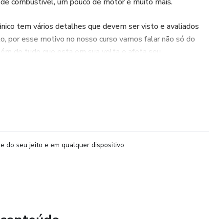
s de combustível, um pouco de motor e muito mais.
nico tem vários detalhes que devem ser visto e avaliados
o, por esse motivo no nosso curso vamos falar não só do
bém de tudo que esta em sua volta e afeta seu
tível, tanque de combustível, pressão da linha de
stível, o próprio motor onde ele é aplicado, acionamentos
está cada vez mais difícil de ser encontrada, e por muitas
ternativa muito boa afinal ninguém vai ter o cuidado que você
 e com o seu carburador.
e do seu jeito e em qualquer dispositivo