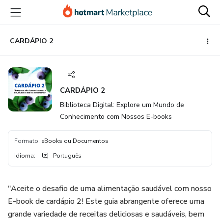
Ir
Ir
Ir
para
para
para
o
o
o
conteúdo
pagamento
rodapé
CARDÁPIO 2
principal
CARDÁPIO 2
Biblioteca Digital: Explore um Mundo de
Conhecimento com Nossos E-books
Formato
:
eBooks ou Documentos
Idioma
:
Português
"Aceite o desafio de uma alimentação saudável com nosso
E-book de cardápio 2! Este guia abrangente oferece uma
grande variedade de receitas deliciosas e saudáveis, bem