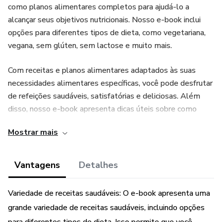
como planos alimentares completos para ajudá-lo a
alcançar seus objetivos nutricionais. Nosso e-book inclui
opções para diferentes tipos de dieta, como vegetariana,
vegana, sem glúten, sem lactose e muito mais.
Com receitas e planos alimentares adaptados às suas
necessidades alimentares específicas, você pode desfrutar
de refeições saudáveis, satisfatórias e deliciosas. Além
disso, nosso e-book apresenta dicas úteis sobre como
preparar refeições saudáveis ​​de forma rápida e fácil, para
Mostrar mais
que você possa adotar um estilo de vida saudável sem se
sentir sobrecarregado.
Vantagens
Detalhes
Adquira nosso E-book de cardápio 2 e comece a comer de
forma saudável hoje mesmo!"
Variedade de receitas saudáveis: O e-book apresenta uma
grande variedade de receitas saudáveis, incluindo opções