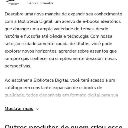
3 Ano Hotmarter
Descubra uma nova maneira de expandir seu conhecimento
com a Biblioteca Digital, um acervo de e-books aleatórios
que abrange uma ampla variedade de temas, desde
história e filosofia até ciência e tecnologia. Com nossa
seleção cuidadosamente curada de títulos, você pode
explorar novos horizontes, aprender sobre assuntos que
sempre quis conhecer ou simplesmente descobrir novas
perspectivas.
Ao escolher a Biblioteca Digital, você terá acesso a um
catálogo em constante expansão de e-books de
qualidade, todos disponíveis em formato digital para sua
conveniência. Nossos títulos são escritos por autores
Mostrar mais
renomados e especialistas em seus campos, garantindo
conteúdo confiável e atualizado.
Outros produtos de quem criou esse