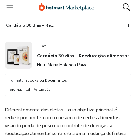
Ir
Ir
Ir
para
para
para
o
o
o
conteúdo
pagamento
rodapé
Cardápio 30 dias - Reeducação alimentar
principal
Cardápio 30 dias - Reeducação alimentar
Nutri Maria Holanda Paiva
Formato
:
eBooks ou Documentos
Idioma
:
Português
Diferentemente das dietas – cujo objetivo principal é
reduzir por um tempo o consumo de certos alimentos –
visando perda de peso ou o controle de doenças, a
reeducação alimentar se refere a uma mudança definitiva