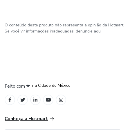
2021.
O conteúdo deste produto não representa a opinião da Hotmart.
Se você vir informações inadequadas,
denuncie aqui
em Bogotá
em Amsterdam
em Madrid
na Cidade do México
Feito com
❤
em Belo Horizonte
Conheça a Hotmart