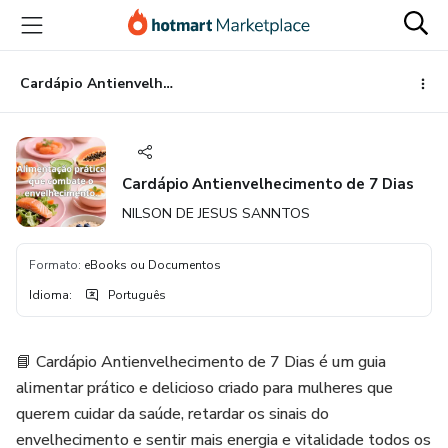
Ir
Ir
Ir
para
para
para
o
o
o
conteúdo
pagamento
rodapé
Cardápio Antienvelhecimento de 7 Dias
principal
Cardápio Antienvelhecimento de 7 Dias
NILSON DE JESUS SANNTOS
Formato
:
eBooks ou Documentos
Idioma
:
Português
📘 Cardápio Antienvelhecimento de 7 Dias é um guia
alimentar prático e delicioso criado para mulheres que
querem cuidar da saúde, retardar os sinais do
envelhecimento e sentir mais energia e vitalidade todos os