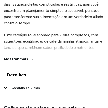
dias. Esqueça dietas complicadas e restritivas: aqui você
encontra um planejamento simples e acessível, pensado
para transformar sua alimentação em um verdadeiro aliado
contra o tempo.
Este cardápio foi elaborado para 7 dias completos, com
sugestões equilibradas de café da manhã, almoço, jantar e
lanches que combinam sabor, praticidade e nutrientes
essenciais. As receitas são ricas em antioxidantes,
Mostrar mais
vitaminas, minerais e gorduras boas, que ajudam a
combater os radicais livres, responsáveis pelo
envelhecimento precoce, além de melhorar a digestão,
Detalhes
fortalecer a imunidade e manter a pele firme e radiante.
Garantia de 7 dias
O grande diferencial é que o Cardápio Antienvelhecimento
de 7 Dias pode ser seguido por qualquer pessoa, mesmo
com uma rotina corrida, já que os pratos são fáceis de