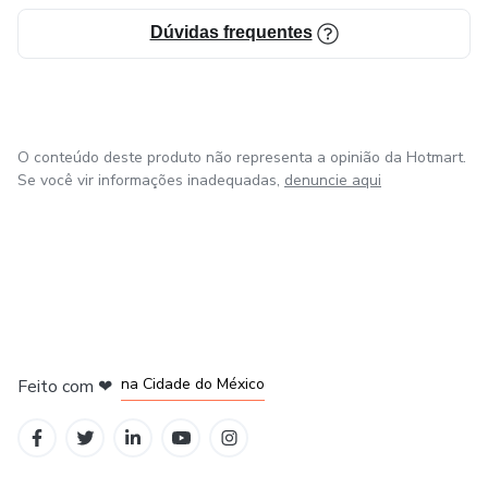
Dúvidas frequentes
O conteúdo deste produto não representa a opinião da Hotmart.
Se você vir informações inadequadas,
denuncie aqui
em Bogotá
em Amsterdam
em Madrid
na Cidade do México
Feito com
❤
em Belo Horizonte