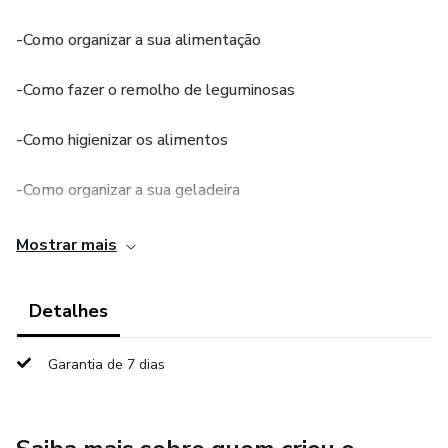
-Como organizar a sua alimentação
-Como fazer o remolho de leguminosas
-Como higienizar os alimentos
-Como organizar a sua geladeira
-Como congelar os alimentos
Mostrar mais
-Dicas de maturação de frutas e legumes
Detalhes
-Medidas caseiras
Garantia de 7 dias
-Medidas por equivalentes
-E muito mais ...