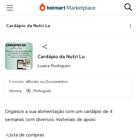
Ir
Ir
Ir
para
para
para
o
o
o
conteúdo
pagamento
rodapé
Cardápio da Nutri Lu
principal
Cardápio da Nutri Lu
Luana Rodrigues
Formato
:
eBooks ou Documentos
Idioma
:
Português
Organize a sua alimentação com um cardápio de 4
semanas com diversos materiais de apoio:
-Lista de compras