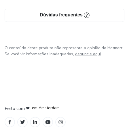
Dúvidas frequentes
O conteúdo deste produto não representa a opinião da Hotmart.
Se você vir informações inadequadas,
denuncie aqui
em Madrid
em Amsterdam
Feito com
❤
em Belo Horizonte
na Cidade do México
em Bogotá