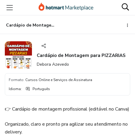
Ir
Ir
Ir
para
para
para
o
o
o
conteúdo
pagamento
rodapé
Cardápio de Montagem para PIZZARIAS
principal
Cardápio de Montagem para PIZZARIAS
Debora Azevedo
Formato
:
Cursos Online e Serviços de Assinatura
Idioma
:
Português
👉 Cardápio de montagem profissional (editável no Canva)
Organizado, claro e pronto pra agilizar seu atendimento no
delivery.