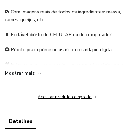
📸 Com imagens reais de todos os ingredientes: massa,
carnes, queijos, etc.
📱 Editável direto do CELULAR ou do computador
🖨️ Pronto pra imprimir ou usar como cardápio digital
🎥 Inclui videoaula com explicação completa sobre como
usar e editar!
Mostrar mais
Acessar produto comprado
Detalhes