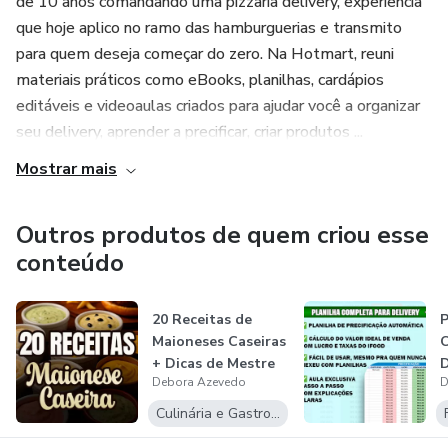
de 10 anos comandando uma pizzaria delivery, experiência
que hoje aplico no ramo das hamburguerias e transmito
para quem deseja começar do zero. Na Hotmart, reuni
materiais práticos como eBooks, planilhas, cardápios
editáveis e videoaulas criados para ajudar você a organizar
seu delivery, aprender a precificar, criar produtos ...
Mostrar mais
Outros produtos de quem criou esse
conteúdo
20 Receitas de
P
Maioneses Caseiras
+ Dicas de Mestre
Debora Azevedo
D
Culinária e Gastronomia