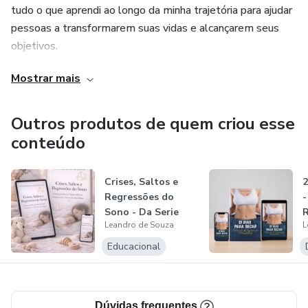
desejam noites mais tranquilas através da alimentação
tudo o que aprendi ao longo da minha trajetória para ajudar
correta.
pessoas a transformarem suas vidas e alcançarem seus
objetivos.
Mostrar mais
Sou apaixonado por vendas, gestão e desenvolvimento
pessoal, e acredito que com as estratégias certas e a
mentalidade correta, qualquer pessoa pode alcançar o
Outros produtos de quem criou esse
sucesso, seja nos negócios ou na vida.
conteúdo
Crises, Saltos e
2
Regressões do
-
Sono - Da Serie
R
Leandro de Souza
L
Bebê Dorme Mã...
M
Educacional
Dúvidas frequentes