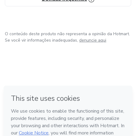
O conteúdo deste produto não representa a opinião da Hotmart.
Se você vir informações inadequadas,
denuncie aqui
em Amsterdam
em Madrid
em Bogotá
Feito com
❤
em Belo Horizonte
na Cidade do México
Conheça a Hotmart