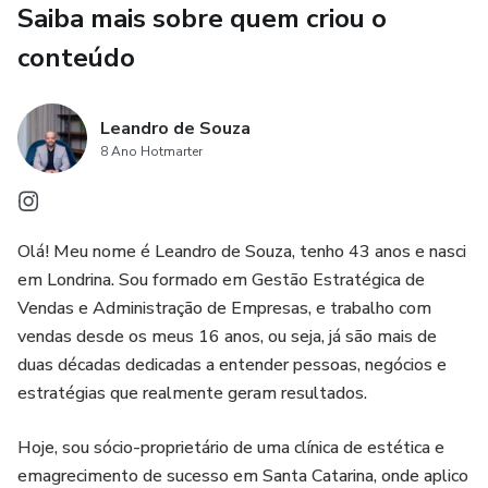
Saiba mais sobre quem criou o
Criar um ritual noturno mais leve e previsível
conteúdo
Adaptar a alimentação conforme cada fase do
desenvolvimento
Leandro de Souza
8 Ano Hotmarter
Além disso, o ebook apresenta uma evolução prática em
semanas, mostrando como pequenos ajustes na
alimentação podem transformar as noites do bebê e da
Olá! Meu nome é Leandro de Souza, tenho 43 anos e nasci
família.
em Londrina. Sou formado em Gestão Estratégica de
Vendas e Administração de Empresas, e trabalho com
Como destacado na introdução, alimentos pesados ou de
vendas desde os meus 16 anos, ou seja, já são mais de
difícil digestão podem aumentar os despertares, enquanto
duas décadas dedicadas a entender pessoas, negócios e
escolhas leves contribuem para um sono mais confortável
estratégias que realmente geram resultados.
e tranquilo
Hoje, sou sócio-proprietário de uma clínica de estética e
💡 Um guia simples, direto e essencial para mães que
emagrecimento de sucesso em Santa Catarina, onde aplico