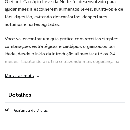
O ebook Cardápio Leve da Noite foi desenvolvido para
ajudar mães a escolherem alimentos leves, nutritivos e de
fácil digestão, evitando desconfortos, despertares
noturnos e noites agitadas.
Você vai encontrar um guia prático com receitas simples,
combinações estratégicas e cardápios organizados por
idade, desde o início da introdução alimentar até os 24
meses, facilitando a rotina e trazendo mais segurança na
hora de alimentar seu bebê à noite.
Mostrar mais
Com este conteúdo, você será capaz de:
Detalhes
Oferecer alimentos que não pesam antes de dormir
Garantia de 7 dias
Evitar desconfortos digestivos e fome noturna
Melhorar a qualidade do sono do bebê