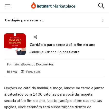
Ir
Ir
Ir
para
para
para
o
o
o
conteúdo
pagamento
rodapé
Cardápio para secar até o fim do ano
principal
Cardápio para secar até o fim do ano
Gabrielle Cristina Caldas Castro
Formato
:
eBooks ou Documentos
Idioma
:
Português
Opções de café da manhã, almoço, lanche da tarde e jantar
já calculado com 1400 calorias para você dar aquela
secada até o fim do ano. Neste cardápio além das muitas
opções, você também terá substituições dentro do