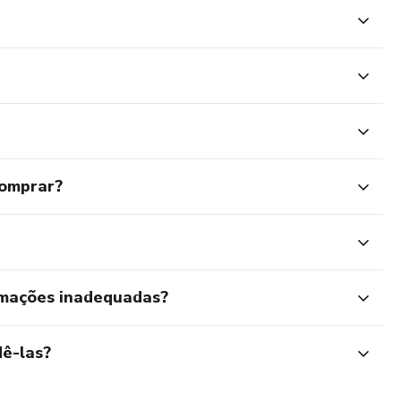
comprar?
rmações inadequadas?
ê-las?