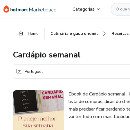
Ir
Ir
Ir
Categorias
para
para
para
o
o
o
conteúdo
pagamento
rodapé
Home
Culinária e gastronomia
Receitas
principal
Cardápio semanal
Português
Ebook de Cardápio semanal . U
lista de compras, dicas do che
mais precisar ficar perdendo 
vai ter tudo com mais facilida