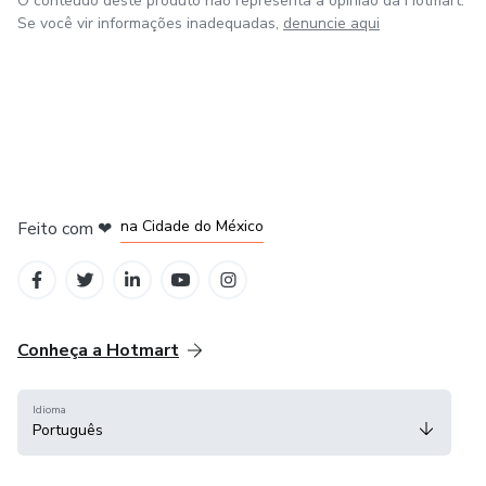
O conteúdo deste produto não representa a opinião da Hotmart.
Se você vir informações inadequadas,
denuncie aqui
em Bogotá
em Amsterdam
em Madrid
na Cidade do México
Feito com
❤
em Belo Horizonte
Conheça a Hotmart
Idioma
Português