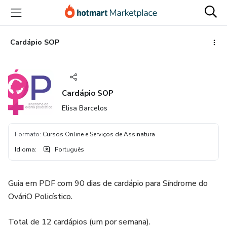
Ir
Ir
Ir
para
para
para
o
o
o
conteúdo
pagamento
rodapé
Cardápio SOP
principal
Cardápio SOP
Elisa Barcelos
Formato
:
Cursos Online e Serviços de Assinatura
Idioma
:
Português
Guia em PDF com 90 dias de cardápio para Síndrome do
OváriO Policístico.
Total de 12 cardápios (um por semana).