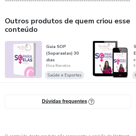
-----------------------------------------------------------
Outros produtos de quem criou esse
conteúdo
Guia SOP
S
(Soparaelas) 30
E
dias
r
Elisa Barcelos
E
Saúde e Esportes
Dúvidas frequentes