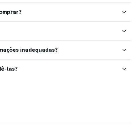
comprar?
rmações inadequadas?
ê-las?