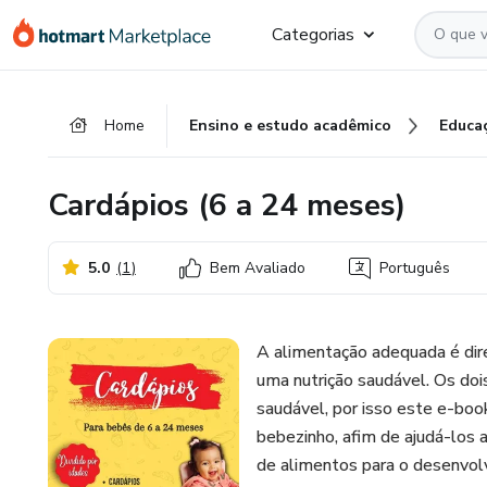
Ir
Ir
Ir
Categorias
para
para
para
o
o
o
conteúdo
pagamento
rodapé
Home
Ensino e estudo acadêmico
Educa
principal
Cardápios (6 a 24 meses)
5.0
(
1
)
Bem Avaliado
Português
A alimentação adequada é direi
uma nutrição saudável. Os doi
saudável, por isso este e-boo
bebezinho, afim de ajudá-los 
de alimentos para o desenvolv