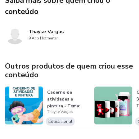
Saiba mais sobre quem criou o
seguintes temas: frutas, animais, objetos, elementos da
natureza, alimentos e formas geométricas em um PDF nas
conteúdo
cores preto, e branco, para utilizar com o estimulo visual do
seu bebê de até 3 meses.
Thayse Vargas
9 Ano Hotmarter
Outros produtos de quem criou esse
conteúdo
Caderno de
C
atividades e
3
pintura - Tema:
T
Thayse Vargas
Fundo do mar
Educacional