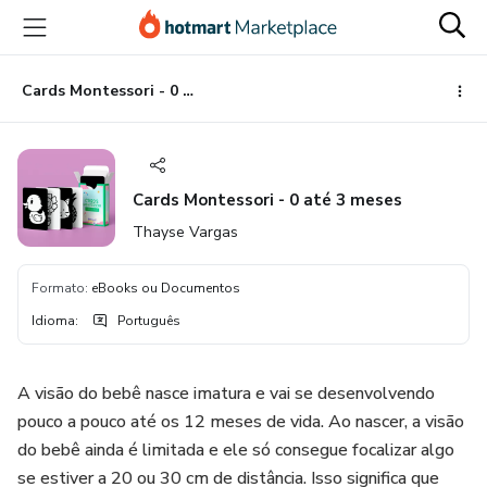
Ir
Ir
Ir
para
para
para
o
o
o
conteúdo
pagamento
rodapé
Cards Montessori - 0 até 3 meses
principal
Cards Montessori - 0 até 3 meses
Thayse Vargas
Formato
:
eBooks ou Documentos
Idioma
:
Português
A visão do bebê nasce imatura e vai se desenvolvendo
pouco a pouco até os 12 meses de vida. Ao nascer, a visão
do bebê ainda é limitada e ele só consegue focalizar algo
se estiver a 20 ou 30 cm de distância. Isso significa que