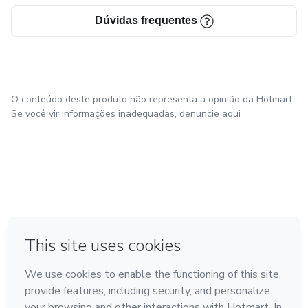
Dúvidas frequentes
O conteúdo deste produto não representa a opinião da Hotmart.
Se você vir informações inadequadas,
denuncie aqui
em Amsterdam
em Madrid
em Bogotá
Feito com
❤
em Belo Horizonte
na Cidade do México