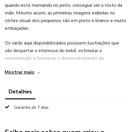
quando está mamando no peito, consegue ver o rosto da
mãe. Mesmo assim, as primeiras imagens exibidas no
córtex visual dos pequenos são em preto e branco e muito
embaçadas.
Os cards aqui disponibilizados possuem ilustrações que
vão despertar o interesse do bebê, estimular a
concentração e favorecer o desenvolvimento da
capacidade de percepção visual.
Mostrar mais
Os cards fornecem estimulação visual, conforme os bebês
começam a fazer conexões visuais com o mundo ao seu
Detalhes
redor, experimentam um desenvolvimento físico e
cognitivo aprimorado, ajudando a promover a curiosidade e
Garantia de 7 dias
o interesse em explorar seu mundo.
São 26 CARDS de ilustrações lúdicas divididos nos