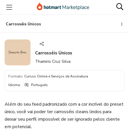
Ir
Ir
Ir
para
para
para
o
o
o
conteúdo
pagamento
rodapé
Carrosséis Únicos
principal
Carrosséis Únicos
Thamiris Cruz Silva
Formato
:
Cursos Online e Serviços de Assinatura
Idioma
:
Português
Além do seu feed padronizado com a cor incrível do preset
único, você vai poder ter carrosséis cleans lindos para
deixar seu perfil impossível de ser ignorado pelos cliente
em potencial.