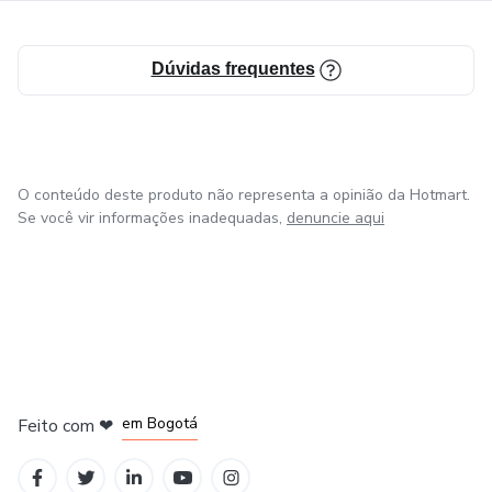
Dúvidas frequentes
O conteúdo deste produto não representa a opinião da Hotmart.
Se você vir informações inadequadas,
denuncie aqui
em Amsterdam
em Madrid
em Bogotá
Feito com
❤
em Belo Horizonte
na Cidade do México