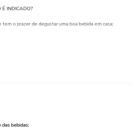
 É INDICADO?
em o prazer de degustar uma boa bebida em casa;
balham na área e buscam aprimorar suas técnicas;
ios que se interessam em oferecer mais qualidade aos
 harmonizar seus drinks.
o das bebidas;