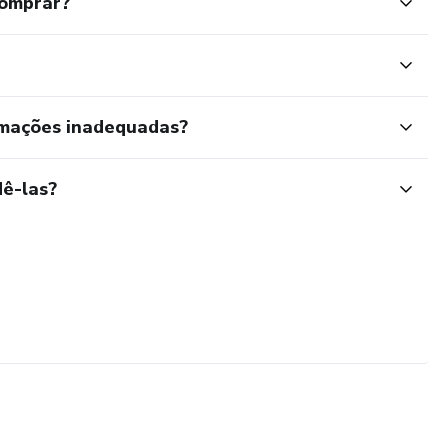
comprar?
rmações inadequadas?
ê-las?