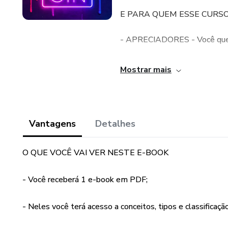
E PARA QUEM ESSE CURSO
- APRECIADORES - Você que t
- PROFISSIONAIS - Que já tra
Mostrar mais
- DONOS DE BARES - Empresár
seus serviços;
Vantagens
Detalhes
Você vai aprender a preparar e
O QUE VOCÊ VAI VER NESTE E-BOOK
​- Você receberá 1 e-book em PDF;
- Neles você terá acesso a conceitos, tipos e classificaçã