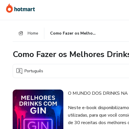
Ir
Ir
Ir
para
para
para
o
o
o
conteúdo
pagamento
rodapé
Home
Como Fazer os Melhores Drinks com Gin / Carta de Drinks
principal
Como Fazer os Melhores Drinks
Português
O MUNDO DOS DRINKS NA
Neste e-book disponibilizamos
utilizadas, para que você cons
de 30 receitas dos melhores d