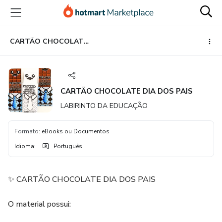
Ir
Ir
Ir
para
para
para
o
o
o
conteúdo
pagamento
rodapé
CARTÃO CHOCOLATE DIA DOS PAIS
principal
CARTÃO CHOCOLATE DIA DOS PAIS
LABIRINTO DA EDUCAÇÃO
Formato
:
eBooks ou Documentos
Idioma
:
Português
✨ CARTÃO CHOCOLATE DIA DOS PAIS
O material possui: