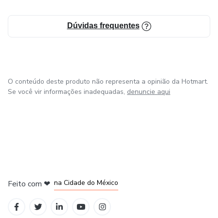
Dúvidas frequentes
O conteúdo deste produto não representa a opinião da Hotmart.
Se você vir informações inadequadas,
denuncie aqui
em Bogotá
em Amsterdam
em Madrid
na Cidade do México
Feito com
❤
em Belo Horizonte