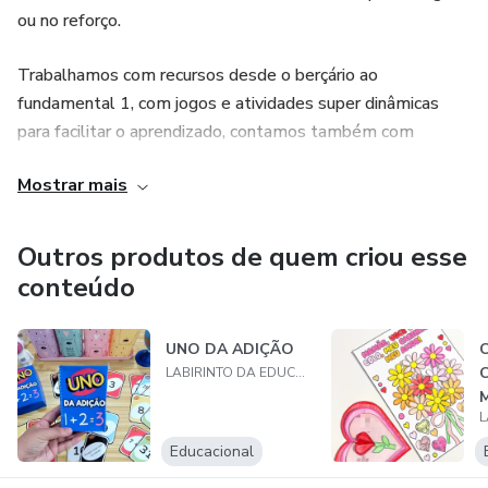
ou no reforço.
Trabalhamos com recursos desde o berçário ao
fundamental 1, com jogos e atividades super dinâmicas
para facilitar o aprendizado, contamos também com
materiais para educação especial, apostilas adaptadas,
Mostrar mais
recursos interativos e muito mais.
Nosso objetivo é ajudar você educador, tornar o dia a dia
Outros produtos de quem criou esse
mais prático e divertido com as atividades, deixar o ensino
conteúdo
mais leve.
UNO DA ADIÇÃO
Tudo pensado e feito com muito amor por nossas crianças,
LABIRINTO DA EDUCAÇÃO
pais e professores. Não perca mais tempo e venha
conhecer nosso trabalho!
Educacional