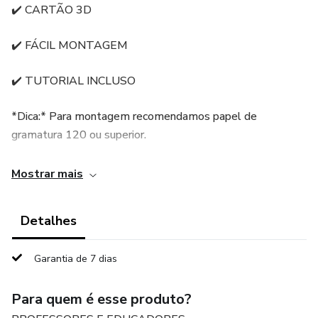
✔️ CARTÃO 3D
✔️ FÁCIL MONTAGEM
✔️ TUTORIAL INCLUSO
*Dica:* Para montagem recomendamos papel de
gramatura 120 ou superior.
OPÇÃO LINDA PARA O PAPAI 😍
Mostrar mais
APENAS R$4,00 🎉
Detalhes
Garantia de 7 dias
Para quem é esse produto?