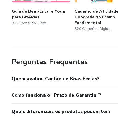
Desenvolvimento das atividades contratadas com transpa
Guia de Bem-Estar e Yoga
Caderno de Atividad
para Grávidas
Geografia do Ensino
2 - Pagamento
Fundamental
B20 Conteúdo Digital
B20 Conteúdo Digital
Pagamento dos serviços contratados para que a equipe ex
4 - Entrega e renovação
Perguntas Frequentes
Entrega dos serviços contratados e finalizados, com sug
Quem avaliou Cartão de Boas Férias?
Como funciona o “Prazo de Garantia”?
Quais diferenciais os produtos podem ter?