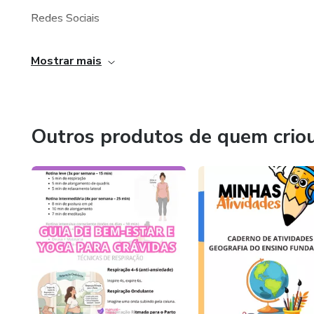
Redes Sociais
Consultoria SEO
Mostrar mais
Produção de textos
Servidores WEB
Outros produtos de quem crio
Como funciona?
As etapas de contratação e desenvolvimento dos serviço
1 - Análise do cliente
Entrevista com o cliente e estudo de projeto para melhor
3 - Flow de operações