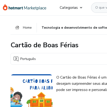
Ir
Ir
Ir
Categorias
para
para
para
o
o
o
conteúdo
pagamento
rodapé
Home
Tecnologia e desenvolvimento de soft
principal
Cartão de Boas Férias
Português
O Cartão de Boas Férias é um 
desejam surpreender seus alu
pode ser impresso e personal