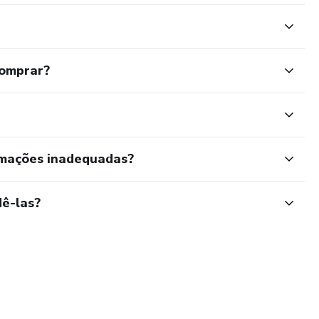
comprar?
rmações inadequadas?
ê-las?