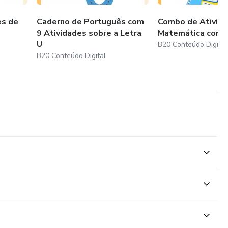
rência e comunicação constante.
es de
Caderno de Português com
Combo de Ativid
9 Atividades sobre a Letra
Matemática com 
U
B20 Conteúdo Digital
B20 Conteúdo Digital
ecute as tarefas indicadas.
estões de novos passos.