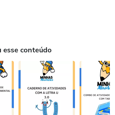
u esse conteúdo
s contratados são sempre realizadas em 4 etapas:
 escolha dos serviços.